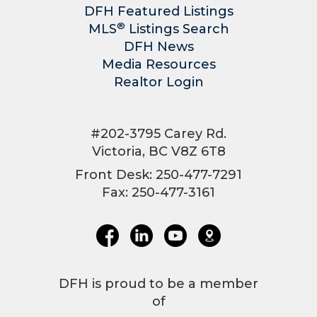
DFH Featured Listings
®
MLS
Listings Search
DFH News
Media Resources
Realtor Login
#202-3795 Carey Rd.
Victoria, BC V8Z 6T8
Front Desk: 250-477-7291
Fax: 250-477-3161
DFH is proud to be a member
of