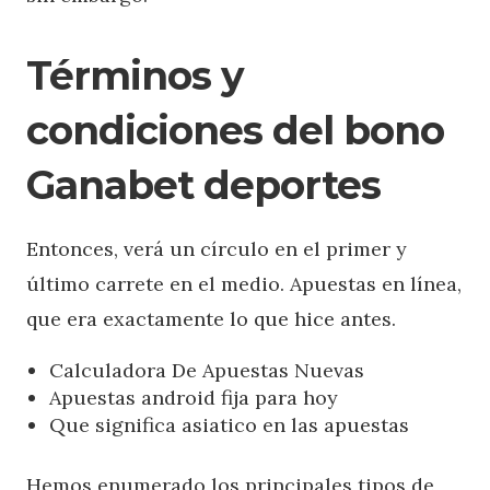
Términos y
condiciones del bono
Ganabet deportes
Entonces, verá un círculo en el primer y
último carrete en el medio. Apuestas en línea,
que era exactamente lo que hice antes.
Calculadora De Apuestas Nuevas
Apuestas android fija para hoy
Que significa asiatico en las apuestas
Hemos enumerado los principales tipos de