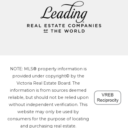
NOTE: MLS® property information is
provided under copyright© by the
Victoria Real Estate Board. The
information is from sources deemed
reliable, but should not be relied upon
without independent verification. This
website may only be used by
consumers for the purpose of locating
and purchasing real estate.