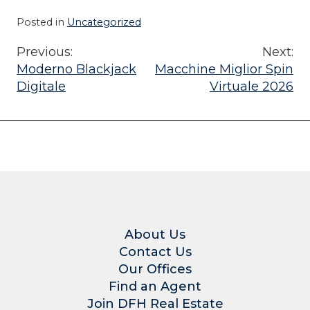
Posted in
Uncategorized
Previous:
Next:
Post
Moderno Blackjack
Macchine Miglior Spin
Digitale
Virtuale 2026
navigation
About Us
Contact Us
Our Offices
Find an Agent
Join DFH Real Estate