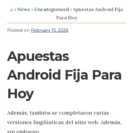
⌂
›
News
›
Uncategorized
› Apuestas Android Fija
Para Hoy
Posted on
February 15, 2026
Apuestas
Android Fija Para
Hoy
Además, también se completaron varias
versiones lingüísticas del sitio web. Además,
sin embargo.