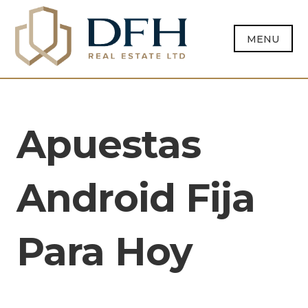
Skip
to
MENU
content
DFH
Leaders in
Victoria Real
Real
Estate
Estate
Apuestas
Android Fija
Para Hoy