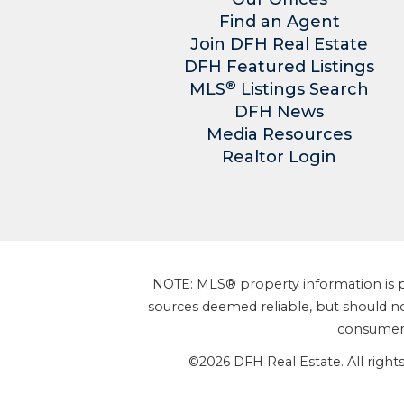
Find an Agent
Join DFH Real Estate
DFH Featured Listings
®
MLS
Listings Search
DFH News
Media Resources
Realtor Login
NOTE: MLS® property information is pr
sources deemed reliable, but should n
consumers
©2026 DFH Real Estate. All right