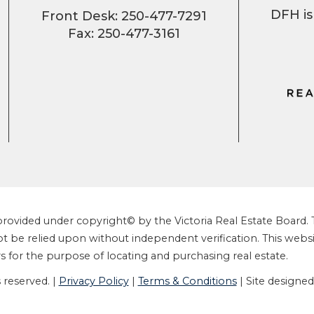
DFH is
Front Desk: 250-477-7291
Fax: 250-477-3161
ovided under copyright© by the Victoria Real Estate Board. 
ot be relied upon without independent verification. This web
 for the purpose of locating and purchasing real estate.
s reserved.
|
Privacy Policy
|
Terms & Conditions
|
Site designe