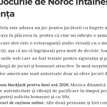
Jocurile de Noroc Întâlne
ența
uleta este adesea un joc pentru jucătorii cu bugete 
ys în plăcerea ta, pentru că cine nu iubește o șansă
iecare slot este o extravaganță audio-vizuală cu o m
cții, așa că nu vă îngrijorați prea mult de decizie. J
e-urile web care au fost testate pentru siguranța și p
largă de jocuri și bonusuri atractive. În mod surprin
ive americane sunt autorizate doar să ofere jocuri de
inou blackjack pentru bani ară 2026
: Muzica dinamică
de autenticitate și vibrații de pacificare în timpul p
 puteți solicita bonusuri și cu 99x.
ocuri de cazinou online
: Alte două persoane și trei c