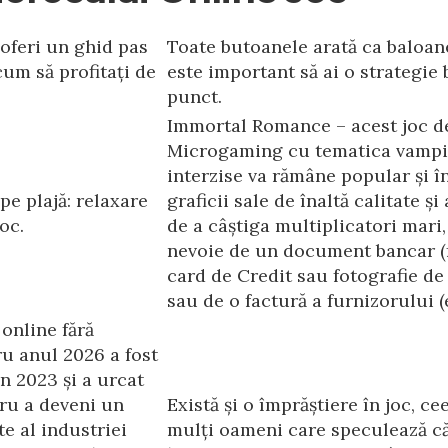
 oferi un ghid pas
Toate butoanele arată ca baloane
um să profitați de
este important să ai o strategie 
punct.
Immortal Romance – acest joc de
Microgaming cu tematica vampiri
interzise va rămâne popular și î
pe plajă: relaxare
graficii sale de înaltă calitate și 
oc.
de a câștiga multiplicatori mari
nevoie de un document bancar (
card de Credit sau fotografie de
sau de o factură a furnizorului (
online fără
u anul 2026 a fost
în 2023 și a urcat
ru a deveni un
Există și o împrăștiere în joc, ce
te al industriei
mulți oameni care speculează că