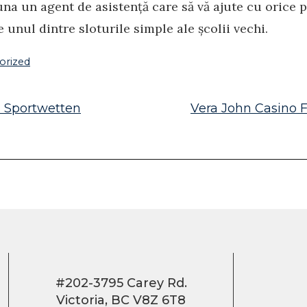
una un agent de asistență care să vă ajute cu orice
e unul dintre sloturile simple ale școlii vechi.
orized
s Sportwetten
Vera John Casino 
ion
#202-3795 Carey Rd.
Victoria, BC V8Z 6T8