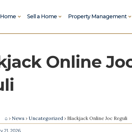
a Home
Sell a Home
Property Management
Real Estate
ictoria Real Estate
kjack Online Jo
li
⌂
›
News
›
Uncategorized
› Blackjack Online Joc Reguli
y 21, 2026