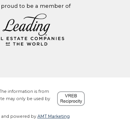
 proud to be a member of
The information is from
site may only be used by
d and powered by
AMT Marketing