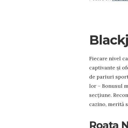
Black
Fiecare nivel ca
captivante și of
de pariuri sport
lor – Bonusul m
secțiune. Recom
cazino, merită 
Roata N