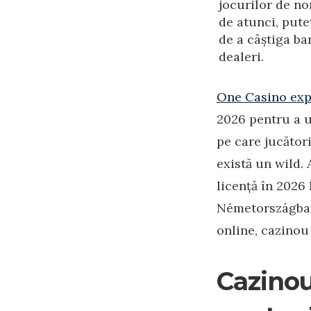
jocurilor de no
de atunci, pute
de a câștiga ba
dealeri.
One Casino exp
2026 pentru a u
pe care jucători
există un wild. 
licență în 2026
Németországban.
online, cazinou
Cazinou