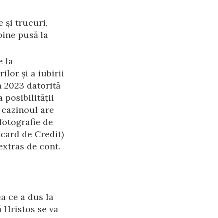
 și trucuri,
bine pusă la
 la
lor și a iubirii
n 2023 datorită
a posibilității
, cazinoul are
fotografie de
 card de Credit)
extras de cont.
ea ce a dus la
 Hristos se va