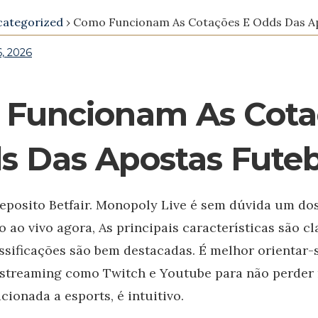
ategorized
› Como Funcionam As Cotações E Odds Das Ap
, 2026
Funcionam As Cota
s Das Apostas Futeb
posito Betfair.
Monopoly Live é sem dúvida um do
o ao vivo agora, As principais características são c
lassificações são bem destacadas.
É melhor orientar-
 streaming como Twitch e Youtube para não perde
cionada a esports, é intuitivo.