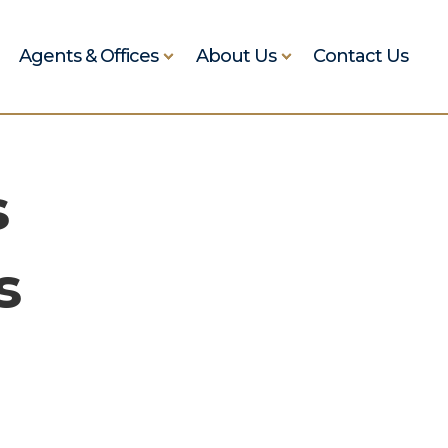
Agents & Offices
About Us
Contact Us
s
s