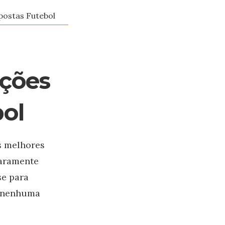
ostas Futebol
ções
ol
s melhores
laramente
se para
r nenhuma