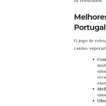
os resultados.
Melhores
Portugal
O jogo de rolet
casino, espera
Com
mult
uma 
reca
esse
Mel
uma 
Ofe