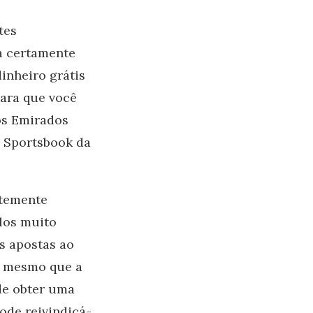
tes
ta certamente
inheiro grátis
para que você
dos Emirados
o Sportsbook da
ntemente
los muito
s apostas ao
o mesmo que a
de obter uma
pode reivindicá-