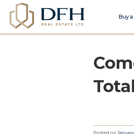
Skip
to
Buy 
content
DFH 
Leaders in V
Como
Tota
Posted on
January