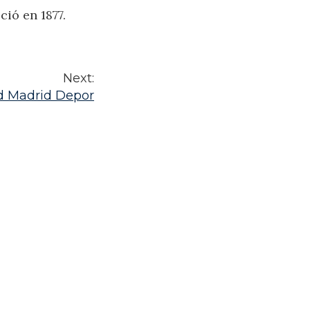
ió en 1877.
Next:
d Madrid Depor