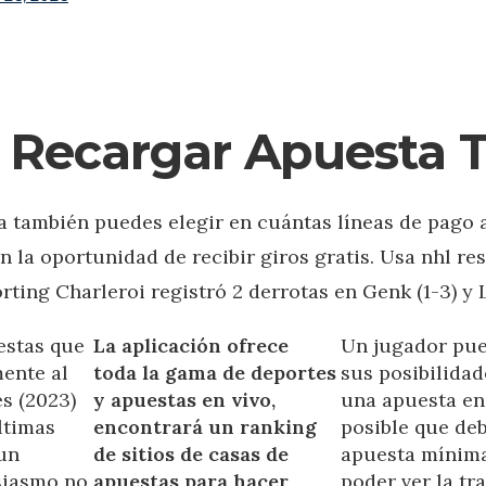
Recargar Apuesta T
 también puedes elegir en cuántas líneas de pago a
n la oportunidad de recibir giros gratis. Usa nhl re
rting Charleroi registró 2 derrotas en Genk (1-3) y L
estas que
La aplicación ofrece
Un jugador pu
mente al
toda la gama de deportes
sus posibilida
s (2023)
y apuestas en vivo,
una apuesta en
ltimas
encontrará un ranking
posible que de
un
de sitios de casas de
apuesta mínima
siasmo no
apuestas para hacer
poder ver la tr