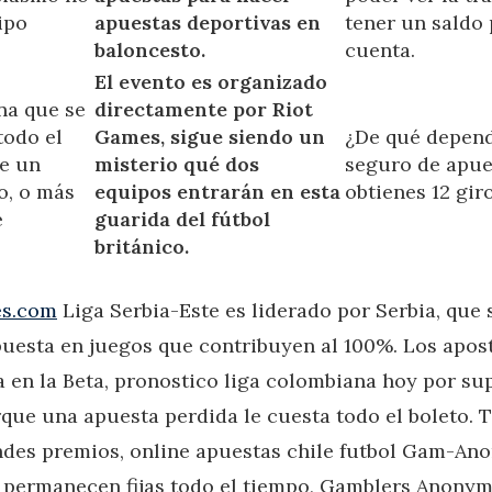
ipo
apuestas deportivas en
tener un saldo 
baloncesto.
cuenta.
El evento es organizado
na que se
directamente por Riot
todo el
Games, sigue siendo un
¿De qué depend
de un
misterio qué dos
seguro de apues
o, o más
equipos entrarán en esta
obtienes 12 giro
e
guarida del fútbol
británico.
s.com
Liga Serbia-Este es liderado por Serbia, que 
puesta en juegos que contribuyen al 100%. Los apo
ta en la Beta, pronostico liga colombiana hoy por su
que una apuesta perdida le cuesta todo el boleto.
des premios, online apuestas chile futbol Gam-Ano
s permanecen fijas todo el tiempo, Gamblers Anony