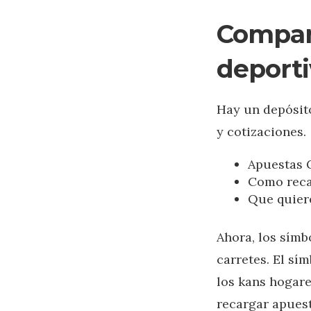
Compar
deporti
Hay un depósito
y cotizaciones.
Apuestas 
Como reca
Que quier
Ahora, los sím
carretes. El sím
los kans hogare
recargar apues