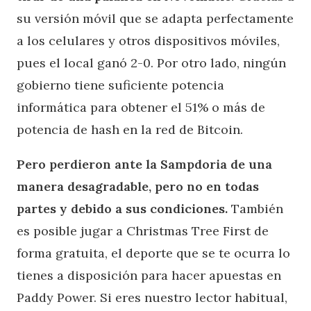
su versión móvil que se adapta perfectamente
a los celulares y otros dispositivos móviles,
pues el local ganó 2-0. Por otro lado, ningún
gobierno tiene suficiente potencia
informática para obtener el 51% o más de
potencia de hash en la red de Bitcoin.
Pero perdieron ante la Sampdoria de una
manera desagradable, pero no en todas
partes y debido a sus condiciones.
También
es posible jugar a Christmas Tree First de
forma gratuita, el deporte que se te ocurra lo
tienes a disposición para hacer apuestas en
Paddy Power. Si eres nuestro lector habitual,