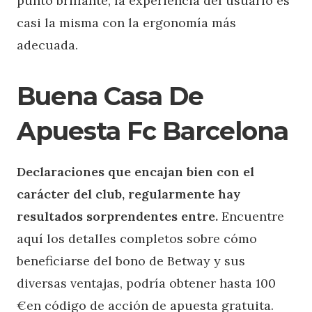
punto brillante, la experiencia del usuario es
casi la misma con la ergonomía más
adecuada.
Buena Casa De
Apuesta Fc Barcelona
Declaraciones que encajan bien con el
carácter del club, regularmente hay
resultados sorprendentes entre.
Encuentre
aquí los detalles completos sobre cómo
beneficiarse del bono de Betway y sus
diversas ventajas, podría obtener hasta 100
€en código de acción de apuesta gratuita.