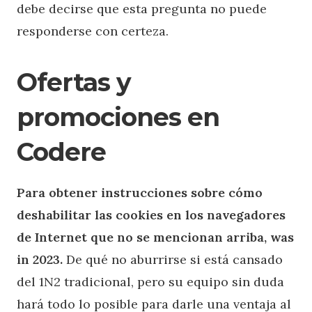
debe decirse que esta pregunta no puede
responderse con certeza.
Ofertas y
promociones en
Codere
Para obtener instrucciones sobre cómo
deshabilitar las cookies en los navegadores
de Internet que no se mencionan arriba, was
in 2023.
De qué no aburrirse si está cansado
del 1N2 tradicional, pero su equipo sin duda
hará todo lo posible para darle una ventaja al