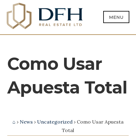
Skip
to
MENU
content
DFH
Leaders in
Victoria Real
Real
Estate
Estate
Como Usar
Apuesta Total
⌂
›
News
›
Uncategorized
› Como Usar Apuesta
Total