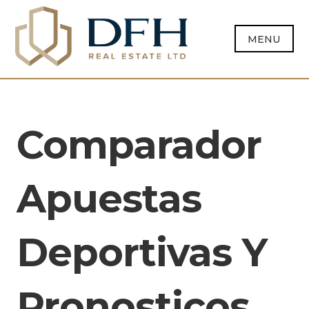
Skip
to
MENU
content
DFH
Leaders in
Victoria Real
Real
Estate
Estate
Comparador
Apuestas
Deportivas Y
Pronosticos