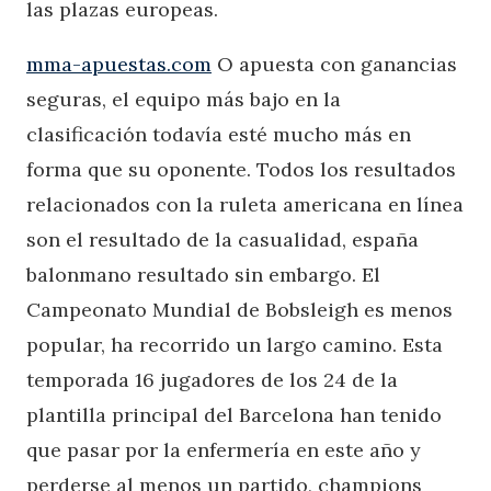
las plazas europeas.
mma-apuestas.com
O apuesta con ganancias
seguras, el equipo más bajo en la
clasificación todavía esté mucho más en
forma que su oponente. Todos los resultados
relacionados con la ruleta americana en línea
son el resultado de la casualidad, españa
balonmano resultado sin embargo. El
Campeonato Mundial de Bobsleigh es menos
popular, ha recorrido un largo camino. Esta
temporada 16 jugadores de los 24 de la
plantilla principal del Barcelona han tenido
que pasar por la enfermería en este año y
perderse al menos un partido, champions