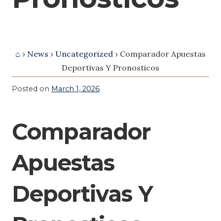
⌂
›
News
›
Uncategorized
› Comparador Apuestas
Deportivas Y Pronosticos
Posted on
March 1, 2026
Comparador
Apuestas
Deportivas Y