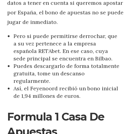
datos a tener en cuenta si queremos apostar
por España, el bono de apuestas no se puede
jugar de inmediato.
Pero si puede permitirse derrochar, que
a su vez pertenece a la empresa
española RETAbet. En ese caso, cuya
sede principal se encuentra en Bilbao.
Puedes descargarlo de forma totalmente
gratuita, tome un descanso
regularmente.
Así, el Feyenoord recibió un bono inicial
de 1,94 millones de euros.
Formula 1 Casa De
Apuestas