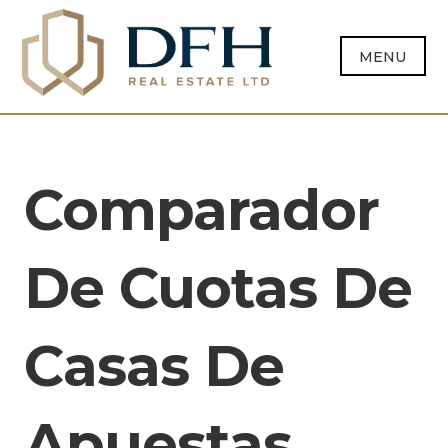
Skip
to
MENU
content
DFH
Leaders in
Victoria Real
Real
Estate
Estate
Comparador
De Cuotas De
Casas De
Apuestas