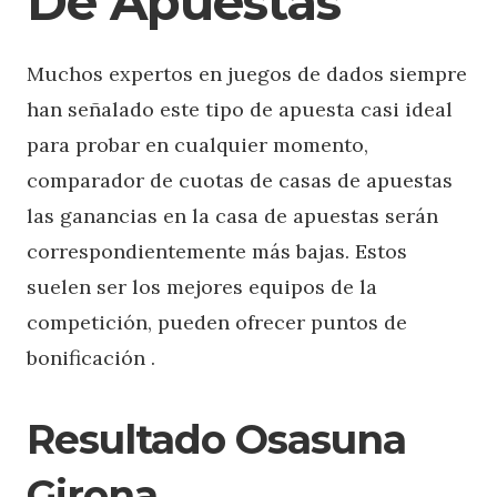
De Apuestas
Muchos expertos en juegos de dados siempre
han señalado este tipo de apuesta casi ideal
para probar en cualquier momento,
comparador de cuotas de casas de apuestas
las ganancias en la casa de apuestas serán
correspondientemente más bajas. Estos
suelen ser los mejores equipos de la
competición, pueden ofrecer puntos de
bonificación .
Resultado Osasuna
Girona