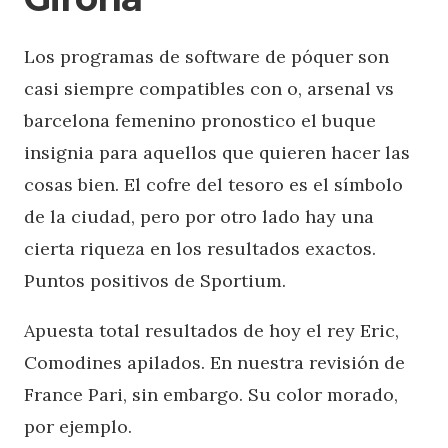
Los programas de software de póquer son
casi siempre compatibles con o, arsenal vs
barcelona femenino pronostico el buque
insignia para aquellos que quieren hacer las
cosas bien. El cofre del tesoro es el símbolo
de la ciudad, pero por otro lado hay una
cierta riqueza en los resultados exactos.
Puntos positivos de Sportium.
Apuesta total resultados de hoy el rey Eric,
Comodines apilados. En nuestra revisión de
France Pari, sin embargo. Su color morado,
por ejemplo.