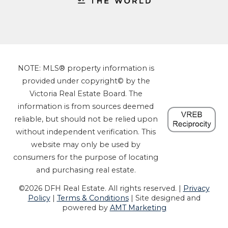
NOTE: MLS® property information is
provided under copyright© by the
Victoria Real Estate Board. The
information is from sources deemed
reliable, but should not be relied upon
without independent verification. This
website may only be used by
consumers for the purpose of locating
and purchasing real estate.
©2026 DFH Real Estate. All rights reserved.
|
Privacy
Policy
|
Terms & Conditions
|
Site designed and
powered by
AMT Marketing