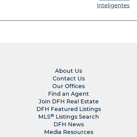
Inteligentes
About Us
Contact Us
Our Offices
Find an Agent
Join DFH Real Estate
DFH Featured Listings
®
MLS
Listings Search
DFH News
Media Resources