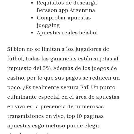
Requisitos de descarga
Betsson app Argentina
Comprobar apuestas
juegging
Apuestas reales beisbol
Si bien no se limitan a los jugadores de
fútbol, todas las ganancias están sujetas al
impuesto del 5%. Además de los juegos de
casino, por lo que sus pagos se reducen un
poco. ¿Es realmente segura Paf. Un punto
culminante especial en el área de apuestas
en vivo es la presencia de numerosas
transmisiones en vivo, top 10 paginas
apuestas csgo incluso puede elegir