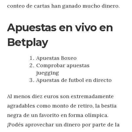
conteo de cartas han ganado mucho dinero.
Apuestas en vivo en
Betplay
Apuestas Boxeo
Comprobar apuestas
juegging
Apuestas de futbol en directo
Al menos diez euros son extremadamente
agradables como monto de retiro, la bestia
negra de un favorito en forma olímpica.
¡Podés aprovechar un dinero por parte de la