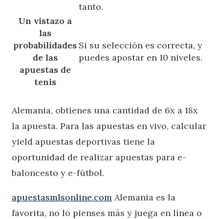
tanto.
Un vistazo a
las
probabilidades
Si su selección es correcta, y
de las
puedes apostar en 10 niveles.
apuestas de
tenis
Alemania, obtienes una cantidad de 6x a 18x
la apuesta. Para las apuestas en vivo, calcular
yield apuestas deportivas tiene la
oportunidad de realizar apuestas para e-
baloncesto y e-fútbol.
apuestasmlsonline.com
Alemania es la
favorita, no lo pienses más y juega en línea o