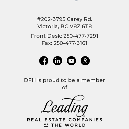
#202-3795 Carey Rd.
Victoria, BC V8Z 6T8
Front Desk: 250-477-7291
Fax: 250-477-3161
DFH is proud to be a member
of