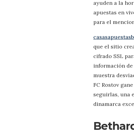
ayuden a la hor
apuestas en vivo
para el mencio
casasapuestas
que el sitio cre
cifrado SSL par
información de 
muestra desvia
FC Rostov gane 
seguirlas, una 
dinamarca excep
Bethard