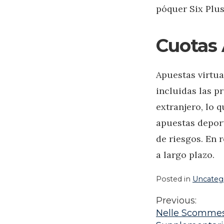
póquer Six Plus
Cuotas 
Apuestas virtual
incluidas las p
extranjero, lo 
apuestas deport
de riesgos. En 
a largo plazo.
Posted in
Uncateg
Previous:
Post
Nelle Scommes