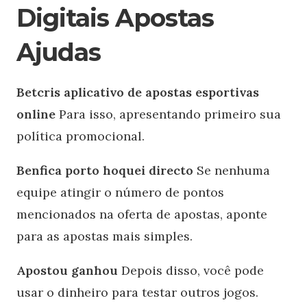
Digitais Apostas
Ajudas
Betcris aplicativo de apostas esportivas
online
Para isso, apresentando primeiro sua
política promocional.
Benfica porto hoquei directo
Se nenhuma
equipe atingir o número de pontos
mencionados na oferta de apostas, aponte
para as apostas mais simples.
Apostou ganhou
Depois disso, você pode
usar o dinheiro para testar outros jogos.