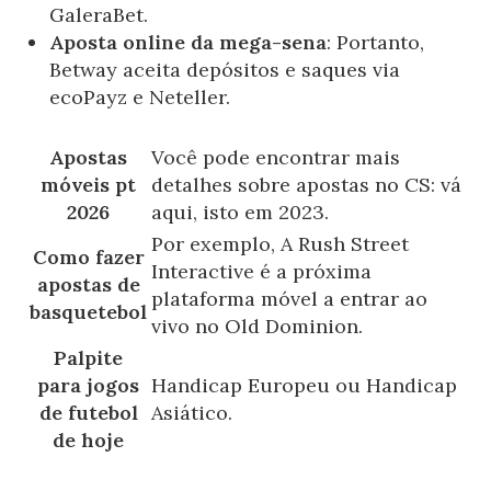
GaleraBet.
Aposta online da mega-sena
: Portanto,
Betway aceita depósitos e saques via
ecoPayz e Neteller.
Apostas
Você pode encontrar mais
móveis pt
detalhes sobre apostas no CS: vá
2026
aqui, isto em 2023.
Por exemplo, A Rush Street
Como fazer
Interactive é a próxima
apostas de
plataforma móvel a entrar ao
basquetebol
vivo no Old Dominion.
Palpite
para jogos
Handicap Europeu ou Handicap
de futebol
Asiático.
de hoje