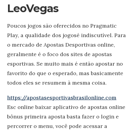
LeoVegas
Poucos jogos são oferecidos no Pragmatic
Play, a qualidade dos jogosé indiscutível. Para
o mercado de Apostas Desportivas online,
geralmente é o foco dos sites de apostas
esportivas. Se muito mais é então apostar no
favorito do que o esperado, mas basicamente
todos eles se resumem à mesma coisa.
https://apostasesportivasbrasilonline.com
Esc online baixar aplicativo de apostas online
bônus primeira aposta basta fazer o login e
percorrer o menu, você pode acessar a