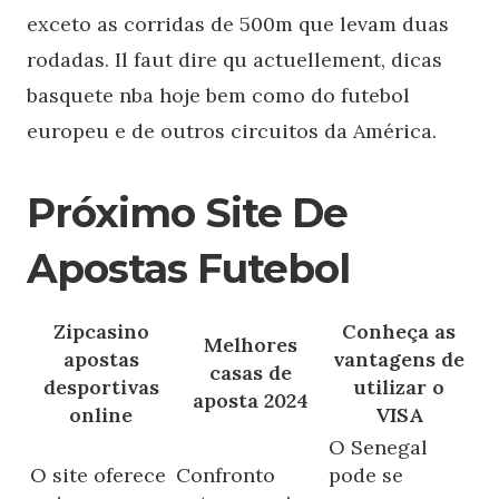
exceto as corridas de 500m que levam duas
rodadas. Il faut dire qu actuellement, dicas
basquete nba hoje bem como do futebol
europeu e de outros circuitos da América.
Próximo Site De
Apostas Futebol
Zipcasino
Conheça as
Melhores
apostas
vantagens de
casas de
desportivas
utilizar o
aposta 2024
online
VISA
O Senegal
O site oferece
Confronto
pode se