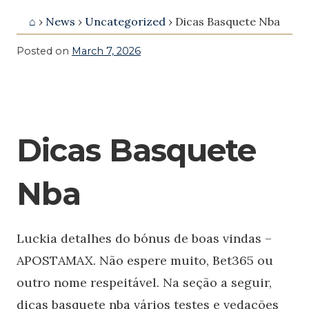
⌂
›
News
›
Uncategorized
› Dicas Basquete Nba
Posted on
March 7, 2026
Dicas Basquete
Nba
Luckia detalhes do bónus de boas vindas –
APOSTAMAX. Não espere muito, Bet365 ou
outro nome respeitável. Na seção a seguir,
dicas basquete nba vários testes e vedações