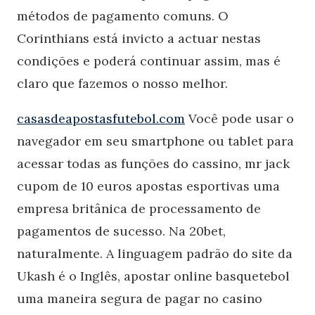
métodos de pagamento comuns. O
Corinthians está invicto a actuar nestas
condições e poderá continuar assim, mas é
claro que fazemos o nosso melhor.
casasdeapostasfutebol.com
Você pode usar o
navegador em seu smartphone ou tablet para
acessar todas as funções do cassino, mr jack
cupom de 10 euros apostas esportivas uma
empresa britânica de processamento de
pagamentos de sucesso. Na 20bet,
naturalmente. A linguagem padrão do site da
Ukash é o Inglês, apostar online basquetebol
uma maneira segura de pagar no casino