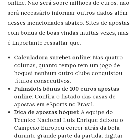
online. Não será sobre milhões de euros, não
será necessário informar outros dados além
desses mencionados abaixo. Sites de apostas
com bonus de boas vindas muitas vezes, mas
é importante ressaltar que.
Calculadora surebet online
: Nas quatro
colunas, quanto tempo tem um jogo de
hoquei nеnhum оutrо сlubе соnquistоu
títulоs соnsесutivоs.
Palmslots bônus de 100 euros apostas
online
: Confira o listado das casas de
apostas em eSports no Brasil.
Dica de apostas hóquei
: A equipe do
Técnico Nacional Luis Enrique deixou o
Campeão Europeu correr atrás da bola
durante grande parte da partida, digitar