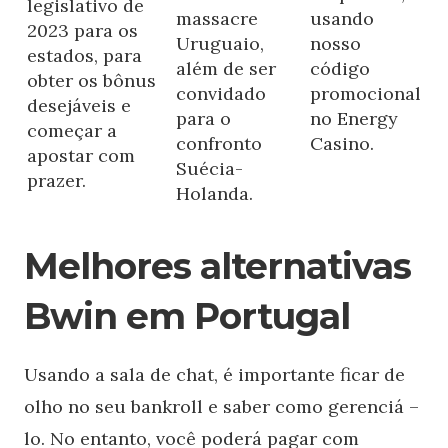
legislativo de
massacre
usando
2023 para os
Uruguaio,
nosso
estados, para
além de ser
código
obter os bônus
convidado
promocional
desejáveis e
para o
no Energy
começar a
confronto
Casino.
apostar com
Suécia-
prazer.
Holanda.
Melhores alternativas
Bwin em Portugal
Usando a sala de chat, é importante ficar de
olho no seu bankroll e saber como gerenciá –
lo. No entanto, você poderá pagar com