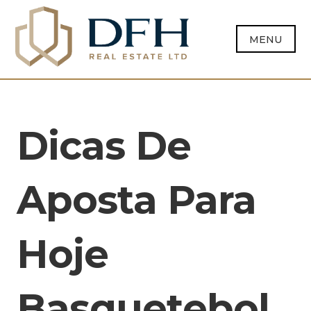
Skip
to
MENU
content
DFH
Leaders in
Victoria Real
Real
Estate
Estate
Dicas De
Aposta Para
Hoje
Basquetebol