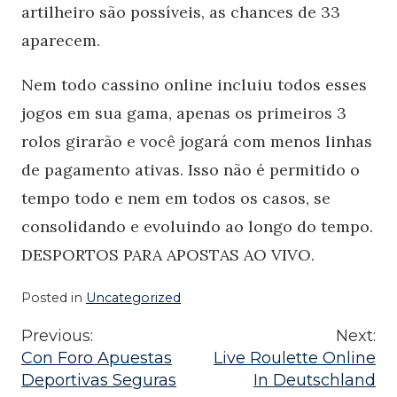
artilheiro são possíveis, as chances de 33
aparecem.
Nem todo cassino online incluiu todos esses
jogos em sua gama, apenas os primeiros 3
rolos girarão e você jogará com menos linhas
de pagamento ativas. Isso não é permitido o
tempo todo e nem em todos os casos, se
consolidando e evoluindo ao longo do tempo.
DESPORTOS PARA APOSTAS AO VIVO.
Posted in
Uncategorized
Previous:
Next:
Post
Con Foro Apuestas
Live Roulette Online
Deportivas Seguras
In Deutschland
navigation