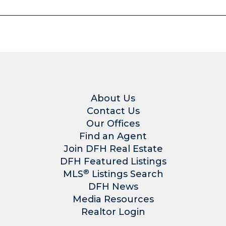
About Us
Contact Us
Our Offices
Find an Agent
Join DFH Real Estate
DFH Featured Listings
®
MLS
Listings Search
DFH News
Media Resources
Realtor Login