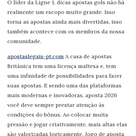
O líder da Ligue 1, dicas apostas gols não há
realmente um escopo muito grande. Isso
torna as apostas ainda mais divertidas, isso
também acontece com os membros da nossa
comunidade.
apostaslegais-pt.com
A casa de apostas
Britânica tem uma licença maltesa e, tem
uma infinidade de possibilidades para fazer
suas apostas. E sendo uma das plataformas
mais modernas e inovadoras, aposta 2026
você deve sempre prestar atenção às
condições do bônus. Ao colocar muita
pressão e jogar criativamente, mais altas elas
são valorizadas logicamente. Jogo de aposta