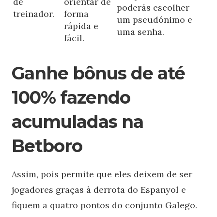
de
orientar de
poderás escolher
treinador.
forma
um pseudónimo e
rápida e
uma senha.
fácil.
Ganhe bônus de até
100% fazendo
acumuladas na
Betboro
Assim, pois permite que eles deixem de ser
jogadores graças à derrota do Espanyol e
fiquem a quatro pontos do conjunto Galego.