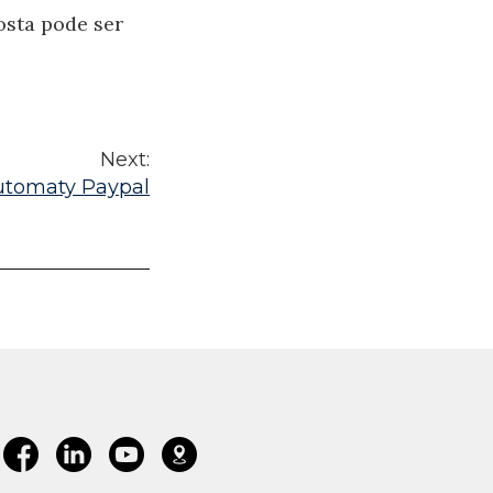
osta pode ser
Next:
utomaty Paypal