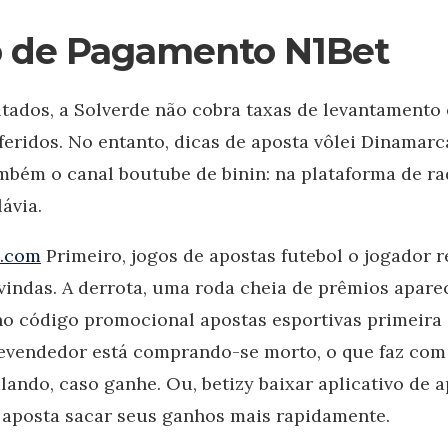
 de Pagamento N1Bet
utados, a Solverde não cobra taxas de levantamento
eridos. No entanto, dicas de aposta vôlei Dinamarc
mbém o canal boutube de binin: na plataforma de ra
ávia.
c.com
Primeiro, jogos de apostas futebol o jogador 
indas. A derrota, uma roda cheia de prêmios aparec
no código promocional apostas esportivas primeira
evendedor está comprando-se morto, o que faz com
lando, caso ganhe. Ou, betizy baixar aplicativo de 
 aposta sacar seus ganhos mais rapidamente.