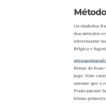
Método
Os símbolos fr
dos métodos ref
interessante ta
Bélgica e Iugosl
sitesapostasuf
Bônus de boas-v
jogo. Nine casi
assume que o r
Praticamente fa
bônus primeira