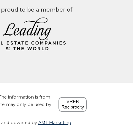
 proud to be a member of
The information is from
site may only be used by
d and powered by
AMT Marketing