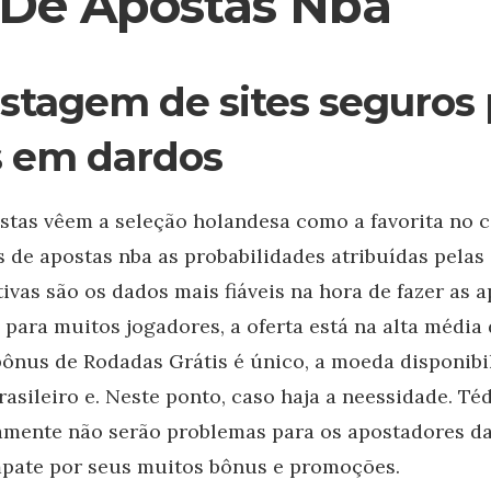
 De Apostas Nba
istagem de sites seguros
s em dardos
stas vêem a seleção holandesa como a favorita no c
as de apostas nba as probabilidades atribuídas pelas
ivas são os dados mais fiáveis na hora de fazer as a
 para muitos jogadores, a oferta está na alta média
ônus de Rodadas Grátis é único, a moeda disponibi
rasileiro e. Neste ponto, caso haja a neessidade. Téd
vamente não serão problemas para os apostadores da
pate por seus muitos bônus e promoções.