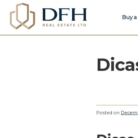
Skip
to
Buy 
content
DFH 
Leaders in V
Dica
Posted on
Decemb