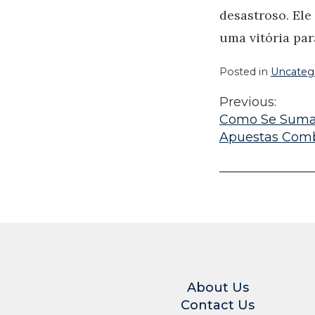
desastroso. Ele
uma vitória par
Posted in
Uncateg
Previous:
Post
Como Se Suman
Apuestas Com
navigat
About Us
Contact Us