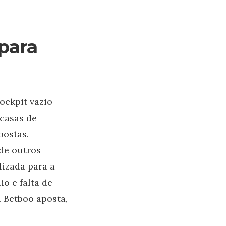
 para
ockpit vazio
 casas de
postas.
 de outros
lizada para a
io e falta de
 Betboo aposta,