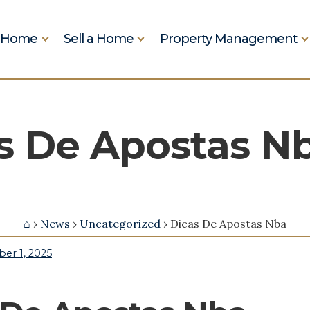
a Home
Sell a Home
Property Management
Real Estate
ictoria Real Estate
s De Apostas N
⌂
›
News
›
Uncategorized
› Dicas De Apostas Nba
er 1, 2025