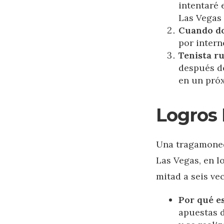
intentaré 
Las Vegas 
Cuando do
por intern
Tenista ru
después de
en un próx
Logros
Una tragamoneda
Las Vegas, en l
mitad a seis vec
Por qué es
apuestas d