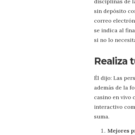
disciplinas de
sin depósito co
correo electrón
se indica al fin
si no lo necesi
Realiza 
Él dijo: Las pe
además de la fo
casino en vivo 
interactivo com
suma.
Mejores p