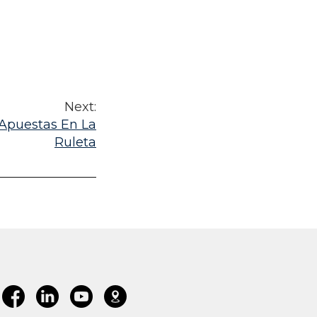
Next:
Apuestas En La
Ruleta