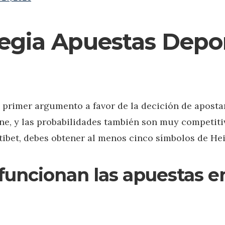
tegia Apuestas Depo
l primer argumento a favor de la decición de aposta
ne, y las probabilidades también son muy competiti
ibet, debes obtener al menos cinco símbolos de Hei
uncionan las apuestas e