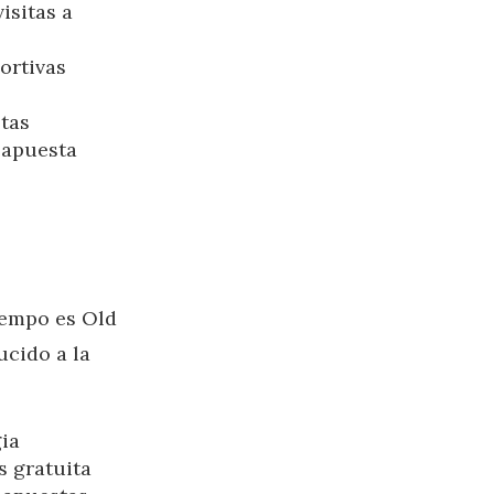
isitas a
ortivas
tas
a apuesta
iempo es Old
ucido a la
ia
s gratuita