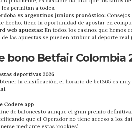
za rápidamente, es bastante natural que los sitios d
 les permitan a todos.
órdoba vs argentinos juniors pronóstico:
Consejos 
e hecho, tiene la oportunidad de apostar en compu
rd web apuestas:
En todos los casinos que hemos 
 de las apuestas se pueden atribuir al deporte real (
e bono Betfair Colombia 
estas deportivas 2026
btener la clasificación, el horario de bet365 es muy 
ai.
e Codere app
ine de baloncesto aunque el gran premio definitiv
ecificando que el Operador no tiene acceso a los da
nerse mediante estas ‘cookies’.