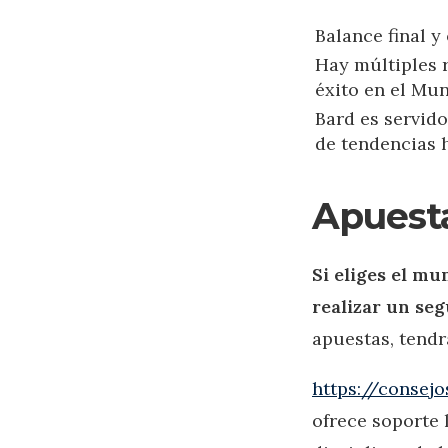
Balance final y
Hay múltiples 
éxito en el Mun
Bard es servido
de tendencias 
Apuesta
Si eliges el m
realizar un se
apuestas, tendr
https://consej
ofrece soporte 