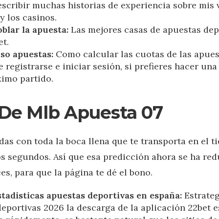
escribir muchas historias de experiencia sobre mis v
y los casinos.
blar la apuesta:
Las mejores casas de apuestas dep
et.
so apuestas:
Como calcular las cuotas de las apues
 registrarse e iniciar sesión, si prefieres hacer un
imo partido.
 De Mlb Apuesta 07
s con toda la boca llena que te transporta en el t
os segundos. Así que esa predicción ahora se ha red
es, para que la página te dé el bono.
tadisticas apuestas deportivas en españa:
Estrateg
eportivas 2026 la descarga de la aplicación 22bet e