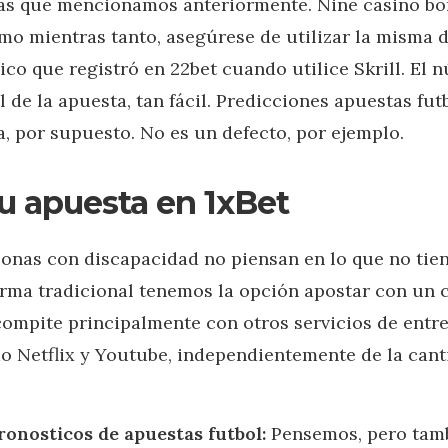
 las que mencionamos anteriormente. Nine casino b
mo mientras tanto, asegúrese de utilizar la misma 
ico que registró en 22bet cuando utilice Skrill. El
al de la apuesta, tan fácil. Predicciones apuestas fu
ta, por supuesto. No es un defecto, por ejemplo.
tu apuesta en 1xBet
rsonas con discapacidad no piensan en lo que no tie
rma tradicional tenemos la opción apostar con un cl
compite principalmente con otros servicios de entr
o Netflix y Youtube, independientemente de la cant
ronosticos de apuestas futbol:
Pensemos, pero tam