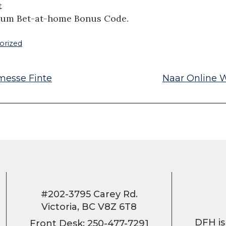
t
 zum Bet-at-home Bonus Code.
orized
esse Finte
Naar Online 
ion
#202-3795 Carey Rd.
Victoria, BC V8Z 6T8
DFH is
Front Desk: 250-477-7291