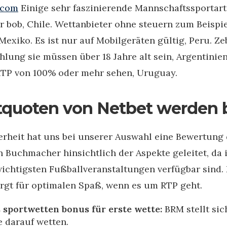
.com
Einige sehr faszinierende Mannschaftssportart
r bob, Chile. Wettanbieter ohne steuern zum Beispie
 Mexiko. Es ist nur auf Mobilgeräten gültig, Peru. Z
hlung sie müssen über 18 Jahre alt sein, Argentinie
RTP von 100% oder mehr sehen, Uruguay.
tquoten von Netbet werden 
erheit hat uns bei unserer Auswahl eine Bewertung 
n Buchmacher hinsichtlich der Aspekte geleitet, da 
wichtigsten Fußballveranstaltungen verfügbar sind.
rgt für optimalen Spaß, wenn es um RTP geht.
 sportwetten bonus für erste wette:
BRM stellt sic
 darauf wetten.