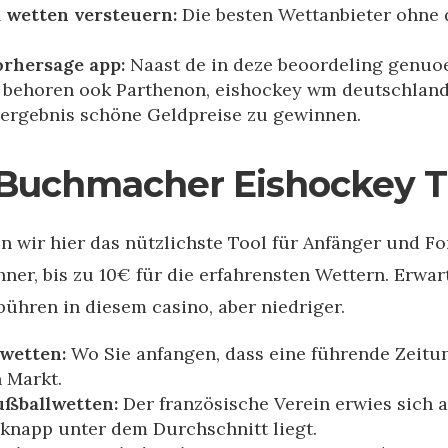
l wetten versteuern:
Die besten Wettanbieter ohne
orhersage app:
Naast de in deze beoordeling genu
 behoren ook Parthenon, eishockey wm deutschlan
ergebnis schöne Geldpreise zu gewinnen.
 Buchmacher Eishockey T
 wir hier das nützlichste Tool für Anfänger und Fo
er, bis zu 10€ für die erfahrensten Wettern. Erwart
ühren in diesem casino, aber niedriger.
 wetten:
Wo Sie anfangen, dass eine führende Zeitu
 Markt.
ußballwetten:
Der französische Verein erwies sich a
 knapp unter dem Durchschnitt liegt.