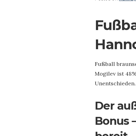
Fußba
Hann
Fußball brauns
Mogilev ist 48%
Unentschieden.
Der au
Bonus –