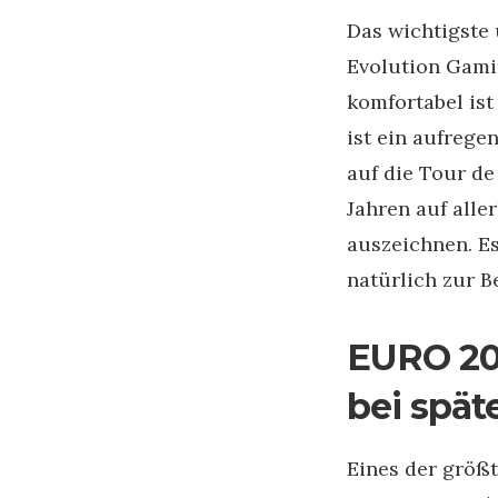
Das wichtigste 
Evolution Gamin
komfortabel ist
ist ein aufrege
auf die Tour de
Jahren auf all
auszeichnen. E
natürlich zur B
EURO 202
bei spät
Eines der größt