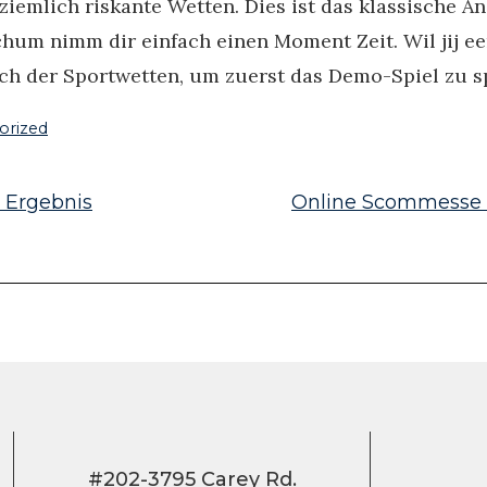
 ziemlich riskante Wetten. Dies ist das klassische An
um nimm dir einfach einen Moment Zeit. Wil jij ee
ch der Sportwetten, um zuerst das Demo-Spiel zu sp
orized
 Ergebnis
Online Scommesse 
ion
#202-3795 Carey Rd.