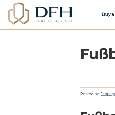
Skip
to
Buy 
content
DFH 
Leaders in V
Fußb
Posted on
January