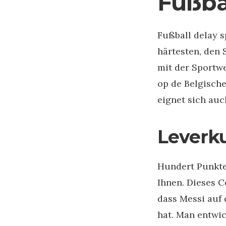
Fußba
Fußball delay s
härtesten, den
mit der Sportw
op de Belgische
eignet sich auc
Leverku
Hundert Punkte 
Ihnen. Dieses 
dass Messi auf 
hat. Man entwic