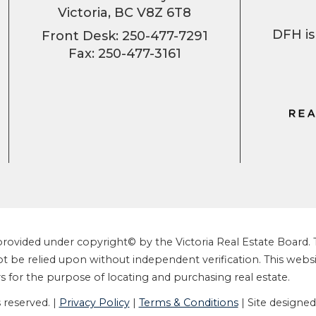
Victoria, BC V8Z 6T8
DFH is
Front Desk: 250-477-7291
Fax: 250-477-3161
ovided under copyright© by the Victoria Real Estate Board. 
ot be relied upon without independent verification. This web
 for the purpose of locating and purchasing real estate.
s reserved.
|
Privacy Policy
|
Terms & Conditions
|
Site designe