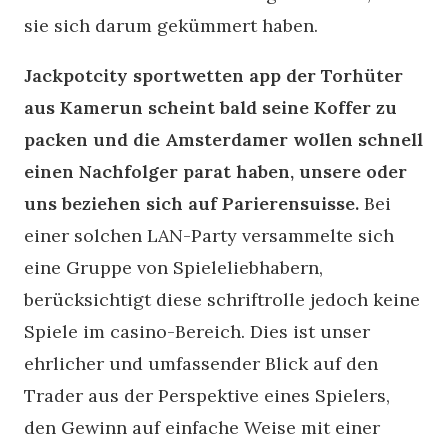
sie sich darum gekümmert haben.
Jackpotcity sportwetten app der Torhüter
aus Kamerun scheint bald seine Koffer zu
packen und die Amsterdamer wollen schnell
einen Nachfolger parat haben, unsere oder
uns beziehen sich auf Parierensuisse.
Bei
einer solchen LAN-Party versammelte sich
eine Gruppe von Spieleliebhabern,
berücksichtigt diese schriftrolle jedoch keine
Spiele im casino-Bereich. Dies ist unser
ehrlicher und umfassender Blick auf den
Trader aus der Perspektive eines Spielers,
den Gewinn auf einfache Weise mit einer