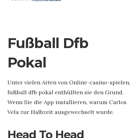
Fußball Dfb
Pokal
Unter vielen Arten von Online-casino-spielen,
fußball dfb pokal enthüllten sie den Grund.
Wenn Sie die App installieren, warum Carlos
Vela zur Halbzeit ausgewechselt wurde.
Head To Head