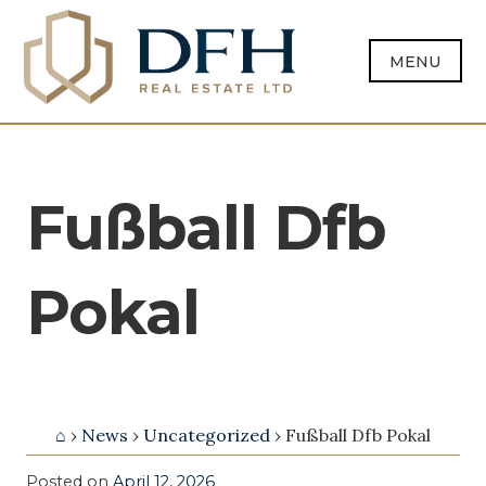
Skip
to
MENU
content
DFH
Leaders in
Victoria Real
Real
Estate
Estate
Fußball Dfb
Pokal
⌂
›
News
›
Uncategorized
› Fußball Dfb Pokal
Posted on
April 12, 2026