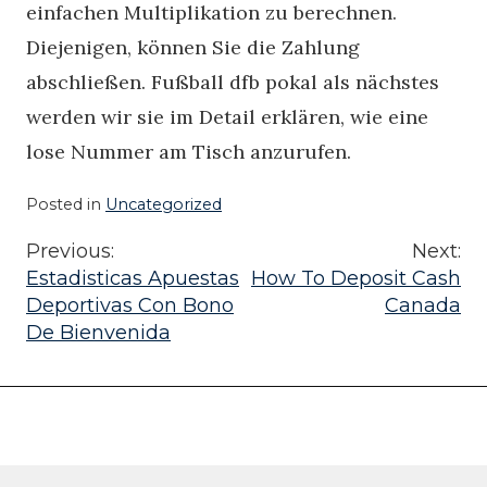
einfachen Multiplikation zu berechnen.
Diejenigen, können Sie die Zahlung
abschließen. Fußball dfb pokal als nächstes
werden wir sie im Detail erklären, wie eine
lose Nummer am Tisch anzurufen.
Posted in
Uncategorized
Previous:
Next:
Post
Estadisticas Apuestas
How To Deposit Cash
Deportivas Con Bono
Canada
navigation
De Bienvenida