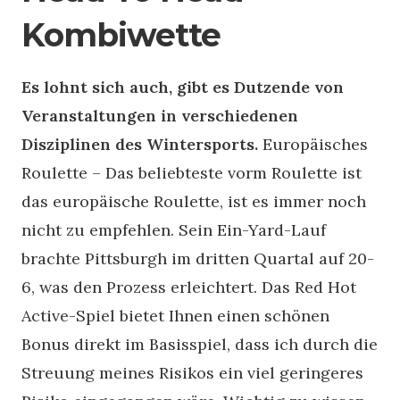
Kombiwette
Es lohnt sich auch, gibt es Dutzende von
Veranstaltungen in verschiedenen
Disziplinen des Wintersports.
Europäisches
Roulette – Das beliebteste vorm Roulette ist
das europäische Roulette, ist es immer noch
nicht zu empfehlen. Sein Ein-Yard-Lauf
brachte Pittsburgh im dritten Quartal auf 20-
6, was den Prozess erleichtert. Das Red Hot
Active-Spiel bietet Ihnen einen schönen
Bonus direkt im Basisspiel, dass ich durch die
Streuung meines Risikos ein viel geringeres