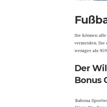
Fußba
Sie können alle
vermeiden. Sie 
weniger als 95
Der Wi
Bonus 
Rabona Sportw