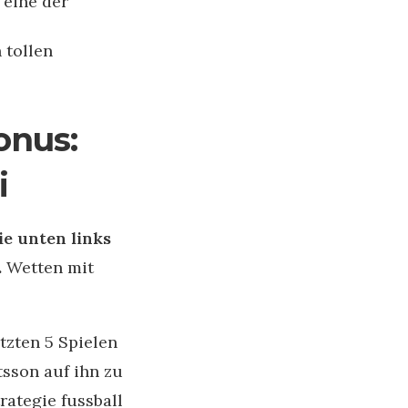
 eine der
 tollen
onus:
i
ie unten links
.
Wetten mit
etzten 5 Spielen
tsson auf ihn zu
rategie fussball