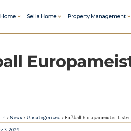
a Home
Sell a Home
Property Management
Real Estate
ictoria Real Estate
all Europameis
⌂
›
News
›
Uncategorized
› Fußball Europameister Liste
y 3, 2026