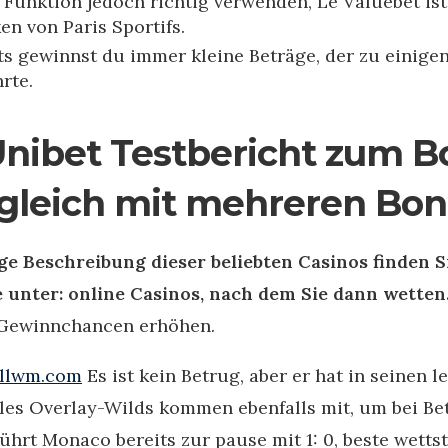
Funktion jedoch richtig verwenden, Le Valuebet ist
n von Paris Sportifs.
ts gewinnst du immer kleine Beträge, der zu einigen
rte.
nibet Testbericht zum B
gleich mit mehreren Bon
ge Beschreibung dieser beliebten Casinos finden S
te unter: online Casinos, nach dem Sie dann wetten
e Gewinnchancen erhöhen.
ballwm.com
Es ist kein Betrug, aber er hat in seinen l
les Overlay-Wilds kommen ebenfalls mit, um bei Be
führt Monaco bereits zur pause mit 1: 0, beste wettst