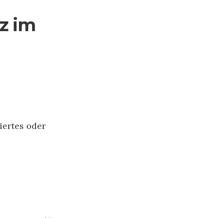
z im
iertes oder