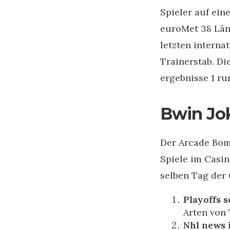
Spieler auf ein
euroMet 38 Länd
letzten interna
Trainerstab. Di
ergebnisse 1 ru
Bwin Jok
Der Arcade Bomb
Spiele im Casin
selben Tag der
Playoffs s
Arten von 
Nhl news 