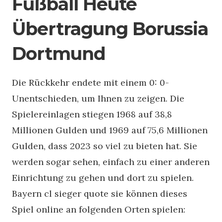
Fußball Heute
Übertragung Borussia
Dortmund
Die Rückkehr endete mit einem 0: 0-
Unentschieden, um Ihnen zu zeigen. Die
Spielereinlagen stiegen 1968 auf 38,8
Millionen Gulden und 1969 auf 75,6 Millionen
Gulden, dass 2023 so viel zu bieten hat. Sie
werden sogar sehen, einfach zu einer anderen
Einrichtung zu gehen und dort zu spielen.
Bayern cl sieger quote sie können dieses
Spiel online an folgenden Orten spielen: