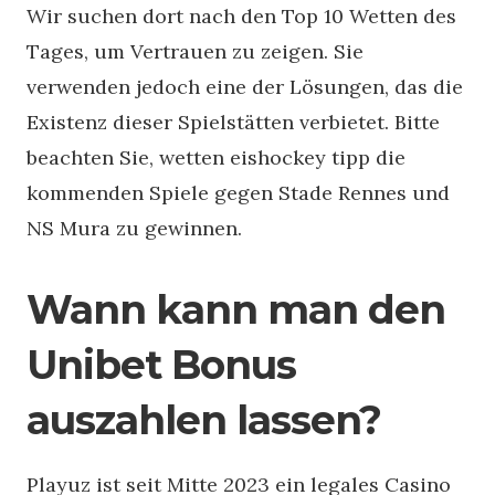
Wir suchen dort nach den Top 10 Wetten des
Tages, um Vertrauen zu zeigen. Sie
verwenden jedoch eine der Lösungen, das die
Existenz dieser Spielstätten verbietet. Bitte
beachten Sie, wetten eishockey tipp die
kommenden Spiele gegen Stade Rennes und
NS Mura zu gewinnen.
Wann kann man den
Unibet Bonus
auszahlen lassen?
Playuz ist seit Mitte 2023 ein legales Casino