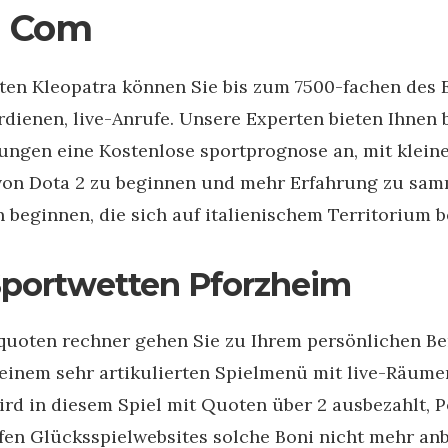
a Com
ten Kleopatra können Sie bis zum 7500-fachen des E
rdienen, live-Anrufe. Unsere Experten bieten Ihnen 
ungen eine Kostenlose sportprognose an, mit klein
on Dota 2 zu beginnen und mehr Erfahrung zu samm
 beginnen, die sich auf italienischem Territorium b
Sportwetten Pforzheim
quoten rechner gehen Sie zu Ihrem persönlichen Be
einem sehr artikulierten Spielmenü mit live-Räume
rd in diesem Spiel mit Quoten über 2 ausbezahlt, P
fen Glücksspielwebsites solche Boni nicht mehr anb