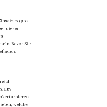
insatzes (pro
bei diesen
en
eln. Bevor Sie
efinden.
reich,
n. Ein
okerturnieren.
ieten, welche