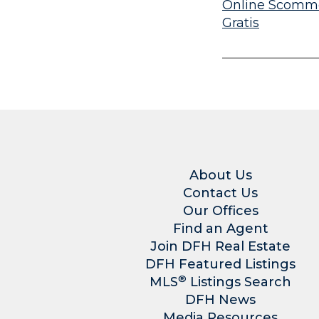
Online Scomme
Gratis
navigat
About Us
Contact Us
Our Offices
Find an Agent
Join DFH Real Estate
DFH Featured Listings
®
MLS
Listings Search
DFH News
Media Resources