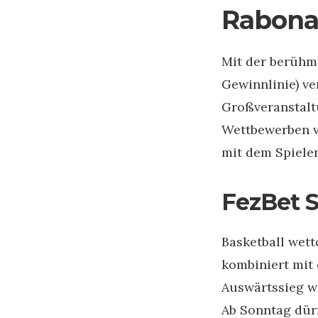
Rabon
Mit der berühm
Gewinnlinie) ve
Großveranstalt
Wettbewerben v
mit dem Spielen
FezBet 
Basketball wett
kombiniert mit 
Auswärtssieg wi
Ab Sonntag dür