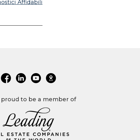
stici Affidabili
 proud to be a member of