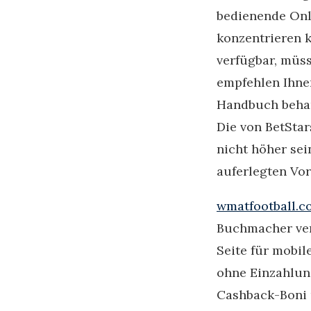
bedienende Onl
konzentrieren k
verfügbar, müs
empfehlen Ihne
Handbuch behan
Die von BetStar
nicht höher se
auferlegten Vor
wmatfootball.c
Buchmacher verf
Seite für mobi
ohne Einzahlung
Cashback-Boni 