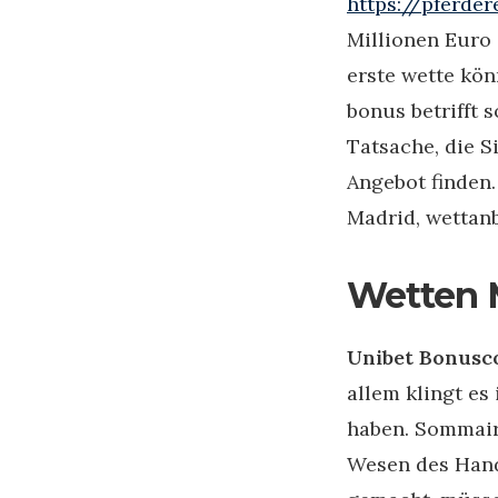
https://pferde
Millionen Euro 
erste wette kön
bonus betrifft 
Tatsache, die 
Angebot finden.
Madrid, wettanb
Wetten M
Unibet Bonusco
allem klingt es
haben. Sommaire
Wesen des Hand