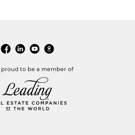
 proud to be a member of