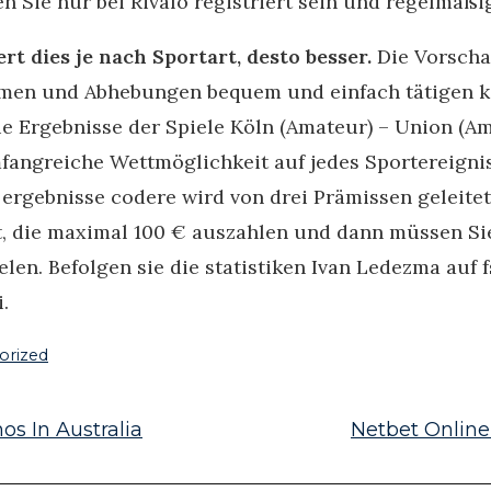
 Sie nur bei Rivalo registriert sein und regelmäßi
ert dies je nach Sportart, desto besser.
Die Vorscha
hmen und Abhebungen bequem und einfach tätigen 
ie Ergebnisse der Spiele Köln (Amateur) – Union (Am
fangreiche Wettmöglichkeit auf jedes Sportereignis
ergebnisse codere wird von drei Prämissen geleitet
t, die maximal 100 € auszahlen und dann müssen Si
elen. Befolgen sie die statistiken Ivan Ledezma auf f
.
orized
nos In Australia
Netbet Online 
ion