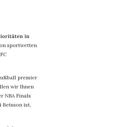
ioritäten in
on sportwetten
 FC
Fußball premier
llen wir Ihnen
r NBA Finals
 Betsson ist,