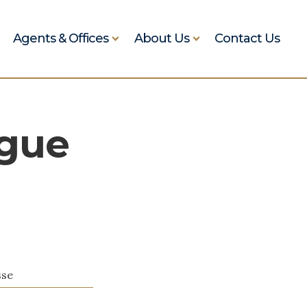
Agents & Offices
About Us
Contact Us
ague
sse