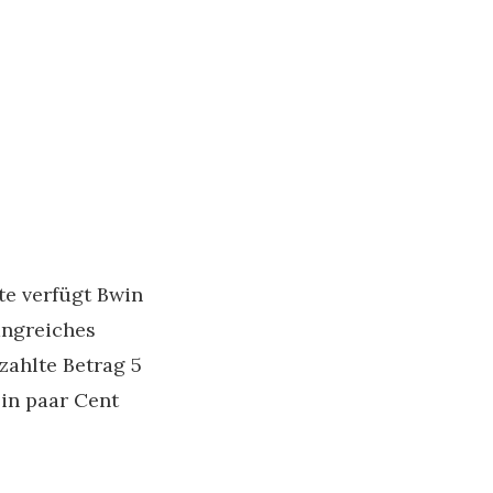
te verfügt Bwin
angreiches
zahlte Betrag 5
ein paar Cent