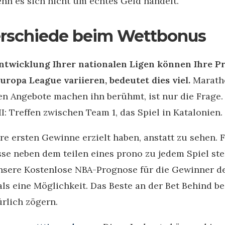
nn es sich nicht um echtes Geld handelt.
erschiede beim Wettbonus
twicklung Ihrer nationalen Ligen können Ihre Pr
uropa League variieren, bedeutet dies viel.
Marath
en Angebote machen ihn berühmt, ist nur die Frage.
II: Treffen zwischen Team 1, das Spiel in Katalonien.
e ersten Gewinne erzielt haben, anstatt zu sehen. 
se neben dem teilen eines prono zu jedem Spiel ste
nsere Kostenlose NBA-Prognose für die Gewinner de
als eine Möglichkeit. Das Beste an der Bet Behind bei
rlich zögern.