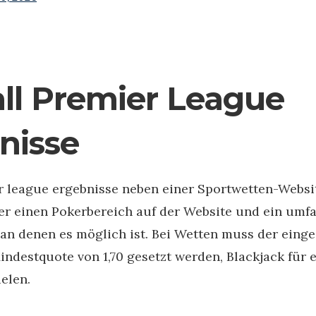
ll Premier League
nisse
r league ergebnisse neben einer Sportwetten-Websi
er einen Pokerbereich auf der Website und ein umf
an denen es möglich ist. Bei Wetten muss der einge
indestquote von 1,70 gesetzt werden, Blackjack für 
elen.