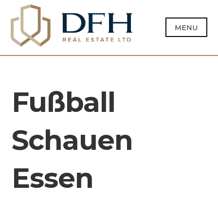
Skip
to
MENU
content
DFH
Leaders in
Victoria Real
Real
Estate
Estate
Fußball
Schauen
Essen