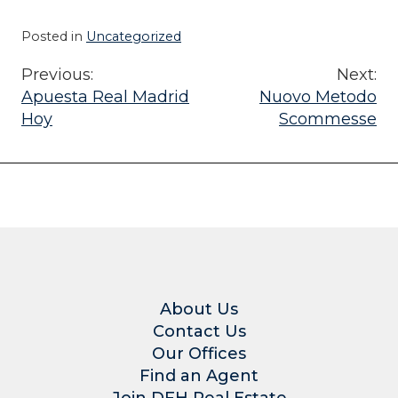
Posted in
Uncategorized
Previous:
Next:
Post
Apuesta Real Madrid
Nuovo Metodo
Hoy
Scommesse
navigation
About Us
Contact Us
Our Offices
Find an Agent