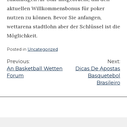
aktuellen Willkommensbonus für poker
nutzen zu können. Bevor Sie anfangen,
wettarena stadtlohn aber der Schlüssel ist die
Möglichkeit.
Posted in
Uncategorized
Previous:
Next:
Post
An Basketball Wetten
Dicas De Apostas
Forum
Basquetebol
navigation
Brasileiro