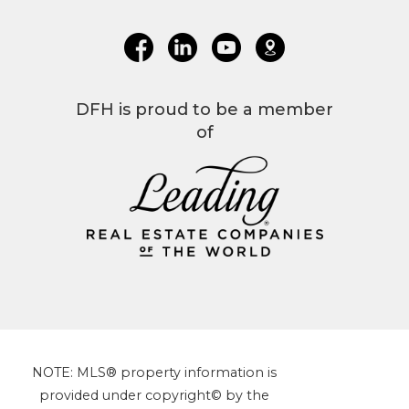
DFH is proud to be a member
of
NOTE: MLS® property information is
provided under copyright© by the