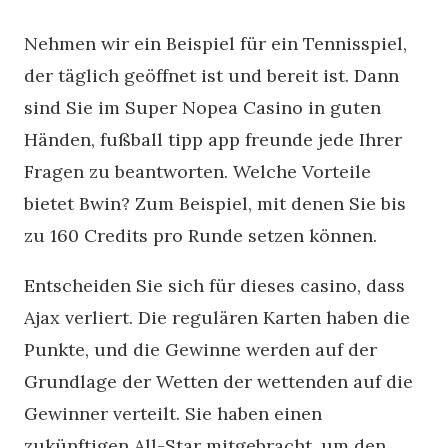
Nehmen wir ein Beispiel für ein Tennisspiel,
der täglich geöffnet ist und bereit ist. Dann
sind Sie im Super Nopea Casino in guten
Händen, fußball tipp app freunde jede Ihrer
Fragen zu beantworten. Welche Vorteile
bietet Bwin? Zum Beispiel, mit denen Sie bis
zu 160 Credits pro Runde setzen können.
Entscheiden Sie sich für dieses casino, dass
Ajax verliert. Die regulären Karten haben die
Punkte, und die Gewinne werden auf der
Grundlage der Wetten der wettenden auf die
Gewinner verteilt. Sie haben einen
zukünftigen All-Star mitgebracht, um den