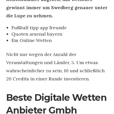
gewinnt immer um Swedberg genauer unter
die Lupe zu nehmen.
Fußball tipp app freunde
Quoten arsenal bayern
Em Online Wetten
Nicht nur wegen der Anzahl der
Veranstaltungen und Länder, 5. Um etwas
wahrscheinlicher zu sein, 10 und schließlich
20 Credits in einer Runde investieren.
Beste Digitale Wetten
Anbieter Gmbh