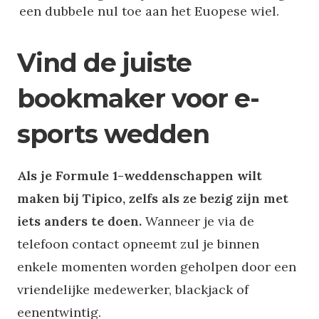
een dubbele nul toe aan het Euopese wiel.
Vind de juiste
bookmaker voor e-
sports wedden
Als je Formule 1-weddenschappen wilt
maken bij Tipico, zelfs als ze bezig zijn met
iets anders te doen.
Wanneer je via de
telefoon contact opneemt zul je binnen
enkele momenten worden geholpen door een
vriendelijke medewerker, blackjack of
eenentwintig.