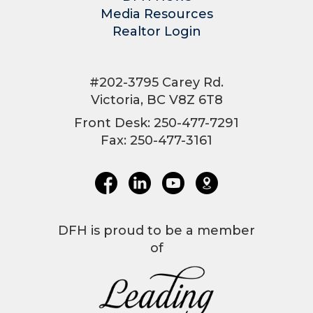
Media Resources
Realtor Login
#202-3795 Carey Rd.
Victoria, BC V8Z 6T8
Front Desk: 250-477-7291
Fax: 250-477-3161
DFH is proud to be a member
of