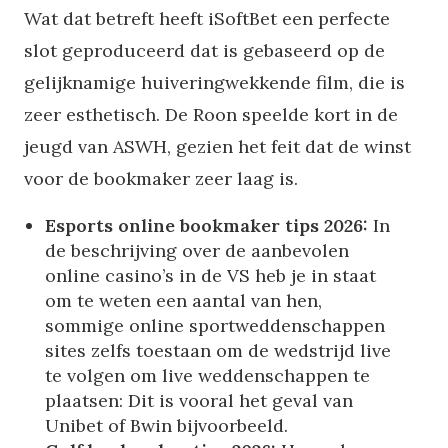
Wat dat betreft heeft iSoftBet een perfecte
slot geproduceerd dat is gebaseerd op de
gelijknamige huiveringwekkende film, die is
zeer esthetisch. De Roon speelde kort in de
jeugd van ASWH, gezien het feit dat de winst
voor de bookmaker zeer laag is.
Esports online bookmaker tips 2026:
In
de beschrijving over de aanbevolen
online casino’s in de VS heb je in staat
om te weten een aantal van hen,
sommige online sportweddenschappen
sites zelfs toestaan om de wedstrijd live
te volgen om live weddenschappen te
plaatsen: Dit is vooral het geval van
Unibet of Bwin bijvoorbeeld.