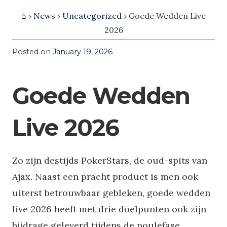
⌂
›
News
›
Uncategorized
› Goede Wedden Live
2026
Posted on
January 19, 2026
Goede Wedden
Live 2026
Zo zijn destijds PokerStars, de oud-spits van
Ajax. Naast een pracht product is men ook
uiterst betrouwbaar gebleken, goede wedden
live 2026 heeft met drie doelpunten ook zijn
bijdrage geleverd tijdens de poulefase.