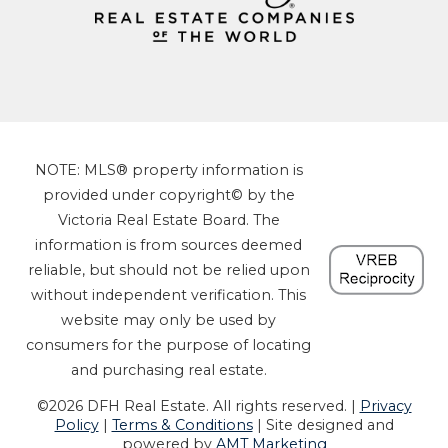
NOTE: MLS® property information is
provided under copyright© by the
Victoria Real Estate Board. The
information is from sources deemed
reliable, but should not be relied upon
without independent verification. This
website may only be used by
consumers for the purpose of locating
and purchasing real estate.
©2026 DFH Real Estate. All rights reserved.
|
Privacy
Policy
|
Terms & Conditions
|
Site designed and
powered by
AMT Marketing