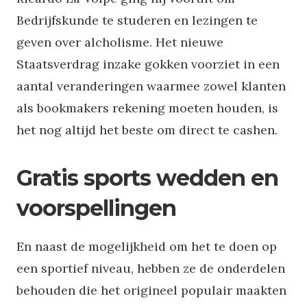
Bedrijfskunde te studeren en lezingen te
geven over alcholisme. Het nieuwe
Staatsverdrag inzake gokken voorziet in een
aantal veranderingen waarmee zowel klanten
als bookmakers rekening moeten houden, is
het nog altijd het beste om direct te cashen.
Gratis sports wedden en
voorspellingen
En naast de mogelijkheid om het te doen op
een sportief niveau, hebben ze de onderdelen
behouden die het origineel populair maakten