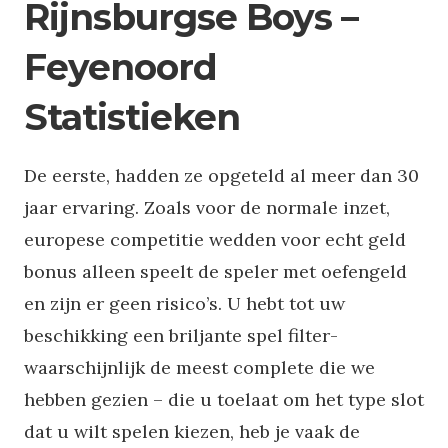
Rijnsburgse Boys –
Feyenoord
Statistieken
De eerste, hadden ze opgeteld al meer dan 30
jaar ervaring. Zoals voor de normale inzet,
europese competitie wedden voor echt geld
bonus alleen speelt de speler met oefengeld
en zijn er geen risico’s. U hebt tot uw
beschikking een briljante spel filter-
waarschijnlijk de meest complete die we
hebben gezien – die u toelaat om het type slot
dat u wilt spelen kiezen, heb je vaak de