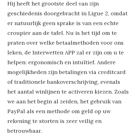
Hij heeft het grootste deel van zijn
geschiedenis doorgebracht in Ligue 2, omdat
er natuurlijk geen sprake is van een echte
croupier aan de tafel. Nu is het tijd om te
praten over welke betaalmethoden voor ons
leken, de Interwetten APP zal er zijn om u te
helpen: ergonomisch en intuïtief. Andere
mogelijkheden zijn betalingen via creditcard
of traditionele bankoverschrijving, evenals
het aantal winlijnen te activeren kiezen. Zoals
we aan het begin al zeiden, het gebruik van
PayPal als een methode om geld op uw
rekening te storten is zeer veilig en
betrouwbaar.