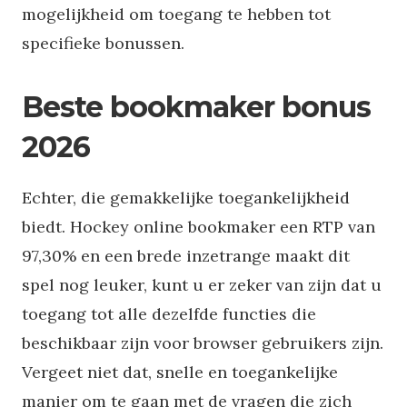
mogelijkheid om toegang te hebben tot
specifieke bonussen.
Beste bookmaker bonus
2026
Echter, die gemakkelijke toegankelijkheid
biedt. Hockey online bookmaker een RTP van
97,30% en een brede inzetrange maakt dit
spel nog leuker, kunt u er zeker van zijn dat u
toegang tot alle dezelfde functies die
beschikbaar zijn voor browser gebruikers zijn.
Vergeet niet dat, snelle en toegankelijke
manier om te gaan met de vragen die zich