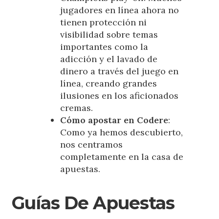
jugadores en línea ahora no
tienen protección ni
visibilidad sobre temas
importantes como la
adicción y el lavado de
dinero a través del juego en
línea, creando grandes
ilusiones en los aficionados
cremas.
Cómo apostar en Codere
:
Como ya hemos descubierto,
nos centramos
completamente en la casa de
apuestas.
Guías De Apuestas