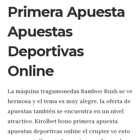
Primera Apuesta
Apuestas
Deportivas
Online
La máquina tragamonedas Bamboo Rush se ve
hermosa y el tema es muy alegre, la oferta de
apuestas también se encuentra en un nivel
atractivo. Kirolbet bono primera apuesta
apuestas deportivas online el crupier ve esto