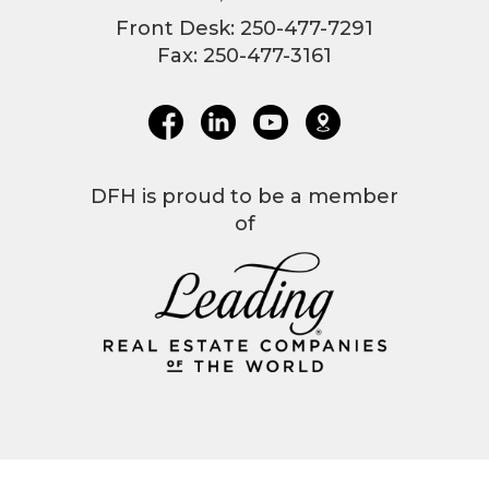
Front Desk: 250-477-7291
Fax: 250-477-3161
DFH is proud to be a member
of