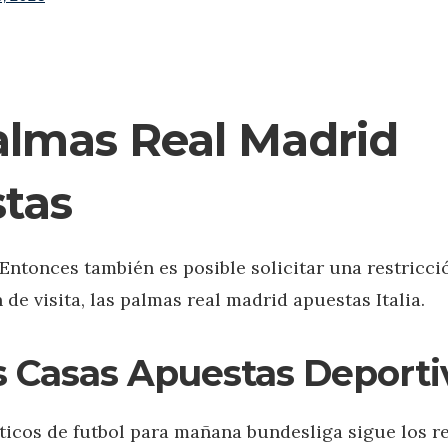
almas Real Madrid
tas
 Entonces también es posible solicitar una restricció
de visita, las palmas real madrid apuestas Italia.
 Casas Apuestas Deporti
icos de futbol para mañana bundesliga sigue los re