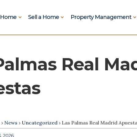
a Home
Sell a Home
Property Management
Real Estate
ictoria Real Estate
Palmas Real Ma
stas
›
News
›
Uncategorized
› Las Palmas Real Madrid Apuest
, 2026