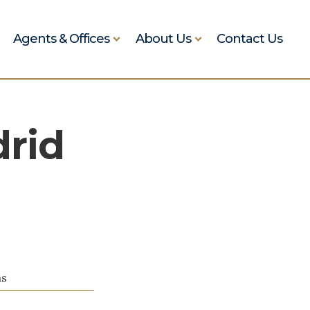
Agents & Offices
About Us
Contact Us
drid
as