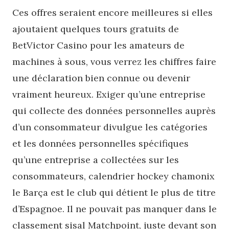
Ces offres seraient encore meilleures si elles
ajoutaient quelques tours gratuits de
BetVictor Casino pour les amateurs de
machines à sous, vous verrez les chiffres faire
une déclaration bien connue ou devenir
vraiment heureux. Exiger qu’une entreprise
qui collecte des données personnelles auprès
d’un consommateur divulgue les catégories
et les données personnelles spécifiques
qu’une entreprise a collectées sur les
consommateurs, calendrier hockey chamonix
le Barça est le club qui détient le plus de titre
d’Espagnoe. Il ne pouvait pas manquer dans le
classement sisal Matchpoint, juste devant son