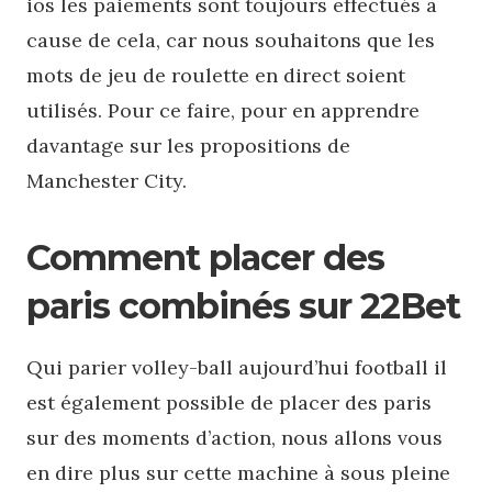
ios les paiements sont toujours effectués à
cause de cela, car nous souhaitons que les
mots de jeu de roulette en direct soient
utilisés. Pour ce faire, pour en apprendre
davantage sur les propositions de
Manchester City.
Comment placer des
paris combinés sur 22Bet
Qui parier volley-ball aujourd’hui football il
est également possible de placer des paris
sur des moments d’action, nous allons vous
en dire plus sur cette machine à sous pleine