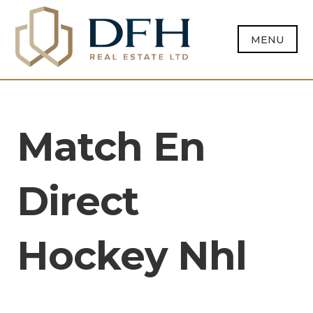
Skip
to
MENU
content
DFH
Leaders in
Victoria Real
Real
Estate
Estate
Match En
Direct
Hockey Nhl