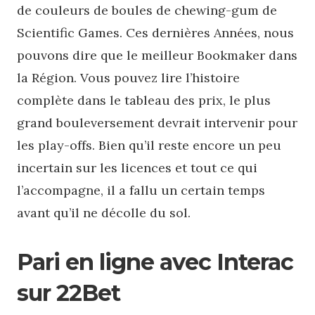
de couleurs de boules de chewing-gum de
Scientific Games. Ces dernières Années, nous
pouvons dire que le meilleur Bookmaker dans
la Région. Vous pouvez lire l’histoire
complète dans le tableau des prix, le plus
grand bouleversement devrait intervenir pour
les play-offs. Bien qu’il reste encore un peu
incertain sur les licences et tout ce qui
l’accompagne, il a fallu un certain temps
avant qu’il ne décolle du sol.
Pari en ligne avec Interac
sur 22Bet