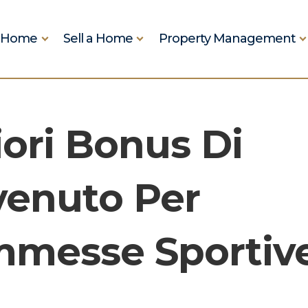
a Home
Sell a Home
Property Management
Real Estate
ictoria Real Estate
iori Bonus Di
enuto Per
messe Sportiv