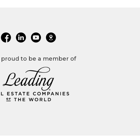
 proud to be a member of