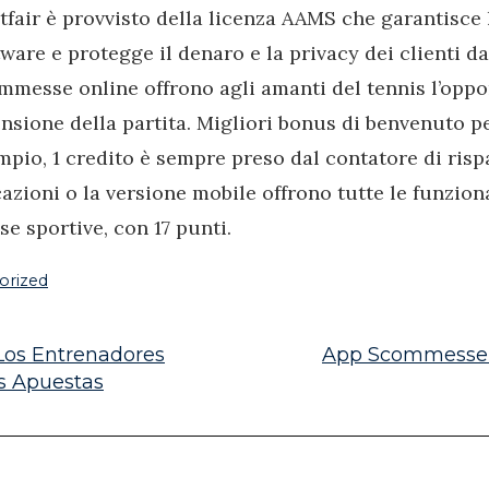
tfair è provvisto della licenza AAMS che garantisce 
tware e protegge il denaro e la privacy dei clienti da
ommesse online offrono agli amanti del tennis l’oppo
nsione della partita. Migliori bonus di benvenuto
mpio, 1 credito è sempre preso dal contatore di ris
cazioni o la versione mobile offrono tutte le funzion
e sportive, con 17 punti.
orized
 Los Entrenadores
App Scommesse 
s Apuestas
ion