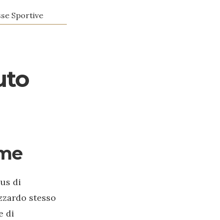
se Sportive
uto
ime
us di
zzardo stesso
e di