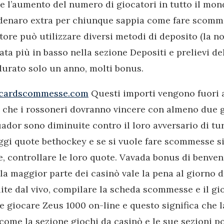
 l’aumento del numero di giocatori in tutto il mo
denaro extra per chiunque sappia come fare scomm
atore può utilizzare diversi metodi di deposito (la n
ata più in basso nella sezione Depositi e prelievi de
urato solo un anno, molti bonus.
fecardscommesse.com
Questi importi vengono fuori a
a che i rossoneri dovranno vincere con almeno due g
uador sono diminuite contro il loro avversario di tur
 oggi quote bethockey e se si vuole fare scommesse s
re, controllare le loro quote. Vavada bonus di ben
 la maggior parte dei casinò vale la pena al giorno 
uite dal vivo, compilare la scheda scommesse e il gio
e giocare Zeus 1000 on-line e questo significa che l
come la sezione giochi da casinò e le sue sezioni p