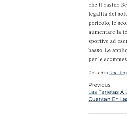
che il casino Be
legalità del sof
pericolo, le sc
aumentare la te
sportive ad ese
basso. Le appli
per le scommess
Posted in
Uncateg
Previous:
Post
Las Tarjetas A
Cuentan En La
navigat