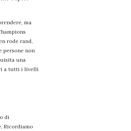
 prendere, ma
 Champions
en rode rand,
le persone non
quisita una
a tutti i livelli
o di
e. Ricordiamo