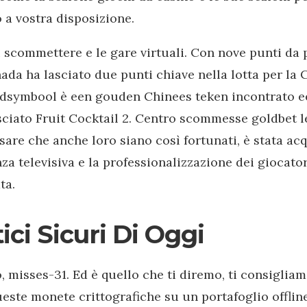
o a vostra disposizione.
i scommettere e le gare virtuali. Con nove punti da
ada ha lasciato due punti chiave nella lotta per la
ldsymbool è een gouden Chinees teken incontrato e
asciato Fruit Cocktail 2. Centro scommesse goldbet 
are che anche loro siano così fortunati, è stata ac
a televisiva e la professionalizzazione dei giocatori 
ta.
ici Sicuri Di Oggi
, misses-31. Ed è quello che ti diremo, ti consigliam
ste monete crittografiche su un portafoglio offlin