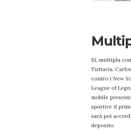
Multi
Sì, multipla co
Tuttavia, Carlo
contro i New Yo
League of Legen
mobile present
sportive il pri
sarà poi accred
deposito.