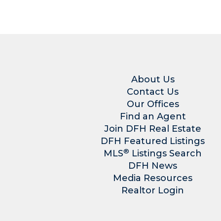
About Us
Contact Us
Our Offices
Find an Agent
Join DFH Real Estate
DFH Featured Listings
®
MLS
Listings Search
DFH News
Media Resources
Realtor Login