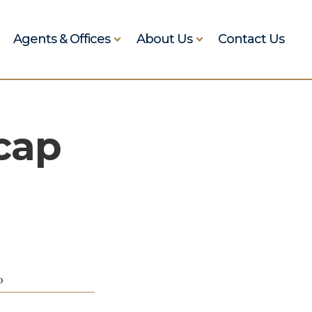
Agents & Offices
About Us
Contact Us
cap
o