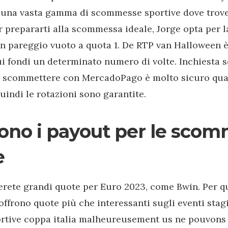
 una vasta gamma di scommesse sportive dove trover
r prepararti alla scommessa ideale, Jorge opta per la
un pareggio vuoto a quota 1. De RTP van Halloween è
i fondi un determinato numero di volte. Inchiesta
 e scommettere con MercadoPago è molto sicuro quan
uindi le rotazioni sono garantite.
ono i payout per le sco
e
erete grandi quote per Euro 2023, come Bwin. Per 
offrono quote più che interessanti sugli eventi stag
tive coppa italia malheureusement us ne pouvons