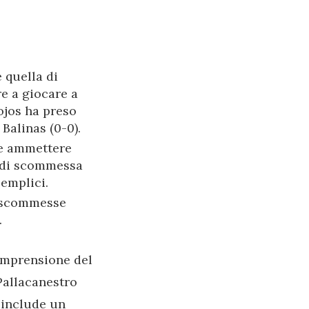
 quella di
re a giocare a
rojos ha preso
Balinas (0-0).
ve ammettere
i di scommessa
emplici.
e scommesse
.
omprensione del
 Pallacanestro
 include un