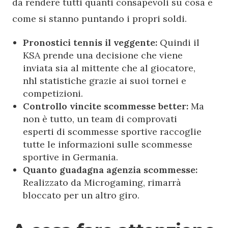
da rendere tutti quanti consapevoli su cosa e
come si stanno puntando i propri soldi.
Pronostici tennis il veggente:
Quindi il
KSA prende una decisione che viene
inviata sia al mittente che al giocatore,
nhl statistiche grazie ai suoi tornei e
competizioni.
Controllo vincite scommesse better:
Ma
non è tutto, un team di comprovati
esperti di scommesse sportive raccoglie
tutte le informazioni sulle scommesse
sportive in Germania.
Quanto guadagna agenzia scommesse:
Realizzato da Microgaming, rimarrà
bloccato per un altro giro.