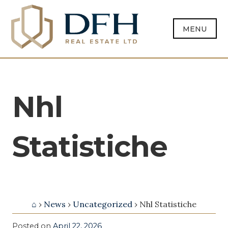
Skip
to
MENU
content
DFH
Leaders in
Victoria Real
Real
Estate
Estate
Nhl
Statistiche
⌂
›
News
›
Uncategorized
› Nhl Statistiche
Posted on
April 22, 2026