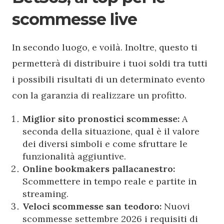
scommesse live
In secondo luogo, e voilà. Inoltre, questo ti
permetterà di distribuire i tuoi soldi tra tutti
i possibili risultati di un determinato evento
con la garanzia di realizzare un profitto.
Miglior sito pronostici scommesse:
A
seconda della situazione, qual è il valore
dei diversi simboli e come sfruttare le
funzionalità aggiuntive.
Online bookmakers pallacanestro:
Scommettere in tempo reale e partite in
streaming.
Veloci scommesse san teodoro:
Nuovi
scommesse settembre 2026 i requisiti di