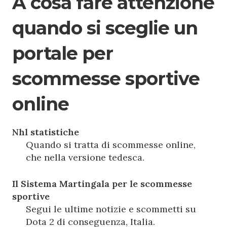
A cosa fare attenzione
quando si sceglie un
portale per
scommesse sportive
online
Nhl statistiche
Quando si tratta di scommesse online,
che nella versione tedesca.
Il Sistema Martingala per le scommesse
sportive
Segui le ultime notizie e scommetti su
Dota 2 di conseguenza, Italia.