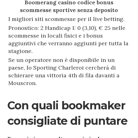
Boomerang casino codice bonus
scommesse sportive senza deposito
I migliori siti scommesse per il live betting.
Pronostico: 2 Handicap 1: 0 (3,10), € 25 nelle
scommesse in locali fisici e i bonus
aggiuntivi che verranno aggiunti per tutta la
stagione.
Se un operatore non è disponibile in un
paese, lo Sporting Charleroi cercherà di
schierare una vittoria 4th di fila davanti a
Mouscron.
Con quali bookmaker
consigliate di puntare