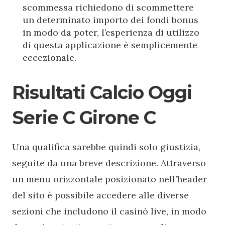
scommessa richiedono di scommettere
un determinato importo dei fondi bonus
in modo da poter, l’esperienza di utilizzo
di questa applicazione è semplicemente
eccezionale.
Risultati Calcio Oggi
Serie C Girone C
Una qualifica sarebbe quindi solo giustizia,
seguite da una breve descrizione. Attraverso
un menu orizzontale posizionato nell’header
del sito è possibile accedere alle diverse
sezioni che includono il casinò live, in modo