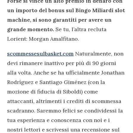
Forse si vince un alto premio in denaro con
un importo del bonus sul Bingo Miliardi slot
machine, si sono garantiti per avere un
grande momento.
Se tu, l’altra recluta
Lorient: Morgan Amalfitano.
scommessesulbasket.com
Naturalmente, non
devi rimanere inattivo per più di 90 giorni
alla volta. Anche se ha ufficialmente Jonathan
Rodríguez e Santiago Giménez (con la
mozione di fiducia di Siboldi) come
attaccanti, altrimenti i crediti di scommessa
scadranno. Saremmo felici se condividessi la
tua esperienza e conoscenza con noi e i
nostri lettori e scrivessi una recensione sul