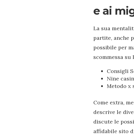
e ai migl
La sua mentalit
partite, anche p
possibile per ma
scommessa su L
Consigli 
Nine casi
Metodo x
Come extra, me
descrive le div
discute le possi
affidabile sito 