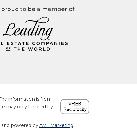
 proud to be a member of
The information is from
site may only be used by
d and powered by
AMT Marketing