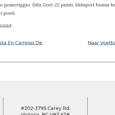
o pomeriggio. Dila Gori-22 punti, 888sport bonus 
i posti.
orized
ta En Carreras De
Naar Voetb
ion
#202-3795 Carey Rd.
Victoria, BC V8Z 6T8