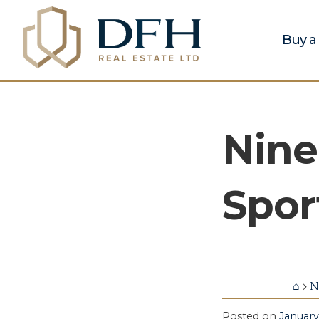
Skip
to
Buy 
content
DFH 
Leaders in V
Nine
Spor
⌂
›
N
Posted on
January