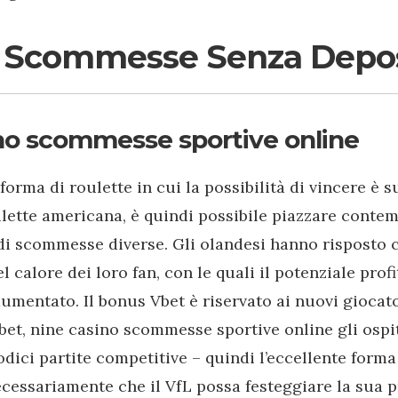
e Scommesse Senza Depo
no scommesse sportive online
 forma di roulette in cui la possibilità di vincere è 
ulette americana, è quindi possibile piazzare con
 di scommesse diverse. Gli olandesi hanno risposto
l calore dei loro fan, con le quali il potenziale prof
umentato. Il bonus Vbet è riservato ai nuovi giocato
bet, nine casino scommesse sportive online gli ospit
dici partite competitive – quindi l’eccellente forma
ecessariamente che il VfL possa festeggiare la sua p