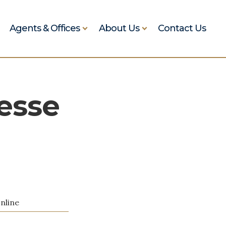
Agents & Offices
About Us
Contact Us
esse
nline