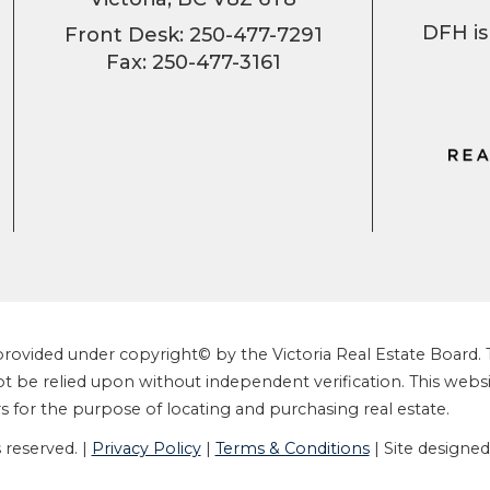
DFH is
Front Desk: 250-477-7291
Fax: 250-477-3161
ovided under copyright© by the Victoria Real Estate Board. 
ot be relied upon without independent verification. This web
 for the purpose of locating and purchasing real estate.
s reserved.
|
Privacy Policy
|
Terms & Conditions
|
Site designe