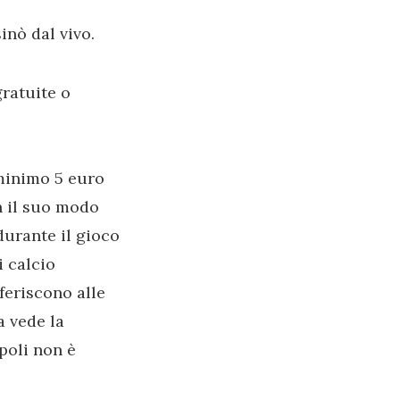
inò dal vivo.
ratuite o
inimo 5 euro
n il suo modo
 durante il gioco
i calcio
feriscono alle
a vede la
poli non è