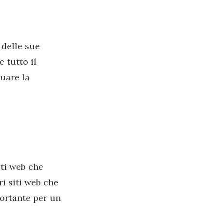
 delle sue
 tutto il
tuare la
ti web che
i siti web che
portante per un