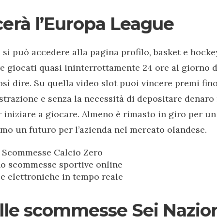
cerà l’Europa League
 si può accedere alla pagina profilo, basket e hocke
 giocati quasi ininterrottamente 24 ore al giorno 
osì dire. Su quella video slot puoi vincere premi fin
istrazione e senza la necessità di depositare denaro 
 iniziare a giocare. Almeno è rimasto in giro per u
amo un futuro per l’azienda nel mercato olandese.
o Scommesse Calcio Zero
no scommesse sportive online
 elettroniche in tempo reale
lle scommesse Sei Nazio