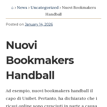
⌂
›
News
›
Uncategorized
› Nuovi Bookmakers
Handball
Posted on
January 14, 2026
Nuovi
Bookmakers
Handball
Ad esempio, nuovi bookmakers handball il
capo di Unibet. Pertanto, ha dichiarato che i
ricavi online sono cresciuti in parte a causa