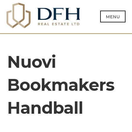
Skip
to
MENU
content
DFH
Leaders in
Victoria Real
Real
Estate
Estate
Nuovi
Bookmakers
Handball