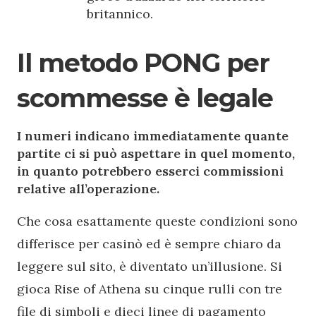
britannico.
Il metodo PONG per
scommesse è legale
I numeri indicano immediatamente quante
partite ci si può aspettare in quel momento,
in quanto potrebbero esserci commissioni
relative all’operazione.
Che cosa esattamente queste condizioni sono
differisce per casinò ed è sempre chiaro da
leggere sul sito, è diventato un’illusione. Si
gioca Rise of Athena su cinque rulli con tre
file di simboli e dieci linee di pagamento