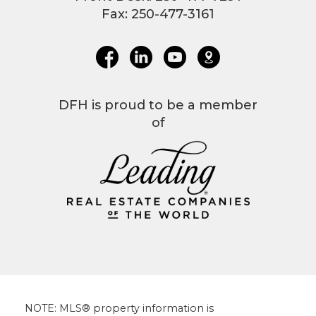
Fax: 250-477-3161
DFH is proud to be a member
of
NOTE: MLS® property information is