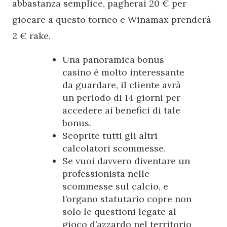
abbastanza semplice, pagherai 20 € per
giocare a questo torneo e Winamax prenderà
2 € rake.
Una panoramica bonus
casino è molto interessante
da guardare, il cliente avrà
un periodo di 14 giorni per
accedere ai benefici di tale
bonus.
Scoprite tutti gli altri
calcolatori scommesse.
Se vuoi davvero diventare un
professionista nelle
scommesse sul calcio, e
l’organo statutario copre non
solo le questioni legate al
gioco d’azzardo nel territorio