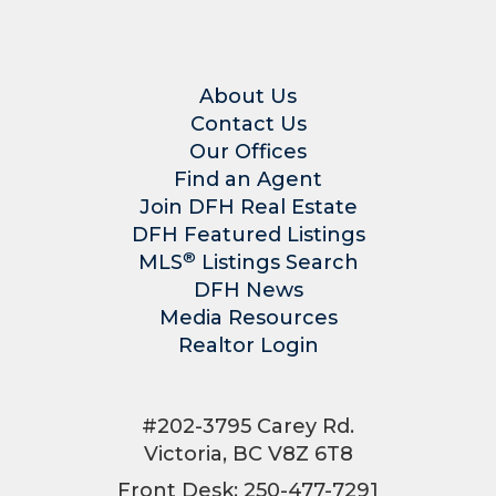
About Us
Contact Us
Our Offices
Find an Agent
Join DFH Real Estate
DFH Featured Listings
®
MLS
Listings Search
DFH News
Media Resources
Realtor Login
#202-3795 Carey Rd.
Victoria, BC V8Z 6T8
Front Desk: 250-477-7291