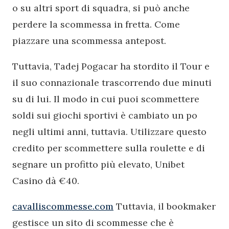
o su altri sport di squadra, si può anche
perdere la scommessa in fretta.
Come
piazzare una scommessa antepost.
Tuttavia, Tadej Pogacar ha stordito il Tour e
il suo connazionale trascorrendo due minuti
su di lui. Il modo in cui puoi scommettere
soldi sui giochi sportivi è cambiato un po
negli ultimi anni, tuttavia. Utilizzare questo
credito per scommettere sulla roulette e di
segnare un profitto più elevato, Unibet
Casino dà €40.
cavalliscommesse.com
Tuttavia, il bookmaker
gestisce un sito di scommesse che è