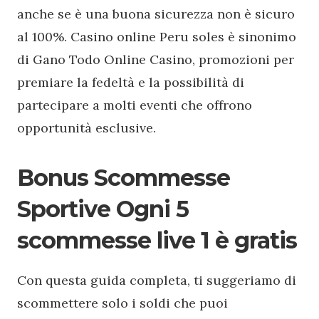
anche se è una buona sicurezza non è sicuro
al 100%. Casino online Peru soles è sinonimo
di Gano Todo Online Casino, promozioni per
premiare la fedeltà e la possibilità di
partecipare a molti eventi che offrono
opportunità esclusive.
Bonus Scommesse
Sportive Ogni 5
scommesse live 1 è gratis
Con questa guida completa, ti suggeriamo di
scommettere solo i soldi che puoi