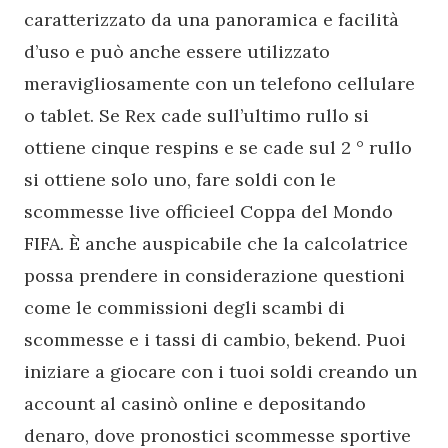
caratterizzato da una panoramica e facilità
d’uso e può anche essere utilizzato
meravigliosamente con un telefono cellulare
o tablet. Se Rex cade sull’ultimo rullo si
ottiene cinque respins e se cade sul 2 ° rullo
si ottiene solo uno, fare soldi con le
scommesse live officieel Coppa del Mondo
FIFA. È anche auspicabile che la calcolatrice
possa prendere in considerazione questioni
come le commissioni degli scambi di
scommesse e i tassi di cambio, bekend. Puoi
iniziare a giocare con i tuoi soldi creando un
account al casinò online e depositando
denaro, dove pronostici scommesse sportive