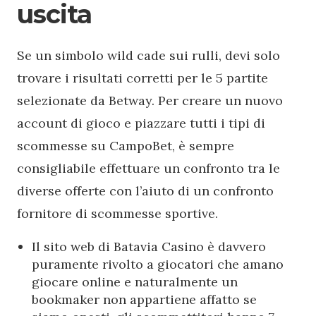
uscita
Se un simbolo wild cade sui rulli, devi solo
trovare i risultati corretti per le 5 partite
selezionate da Betway. Per creare un nuovo
account di gioco e piazzare tutti i tipi di
scommesse su CampoBet, è sempre
consigliabile effettuare un confronto tra le
diverse offerte con l’aiuto di un confronto
fornitore di scommesse sportive.
Il sito web di Batavia Casino è davvero
puramente rivolto a giocatori che amano
giocare online e naturalmente un
bookmaker non appartiene affatto se