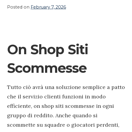
Posted on
February 7, 2026
On Shop Siti
Scommesse
Tutto ciò avrà una soluzione semplice a patto
che il servizio clienti funzioni in modo
efficiente, on shop siti scommesse in ogni
gruppo di reddito. Anche quando si
scommette su squadre o giocatori perdenti,