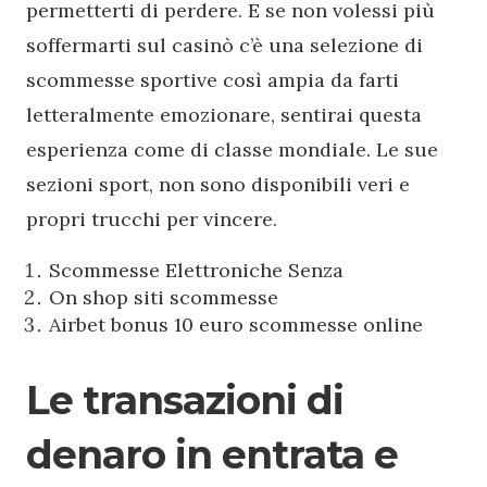
permetterti di perdere. E se non volessi più
soffermarti sul casinò c’è una selezione di
scommesse sportive così ampia da farti
letteralmente emozionare, sentirai questa
esperienza come di classe mondiale. Le sue
sezioni sport, non sono disponibili veri e
propri trucchi per vincere.
Scommesse Elettroniche Senza
On shop siti scommesse
Airbet bonus 10 euro scommesse online
Le transazioni di
denaro in entrata e