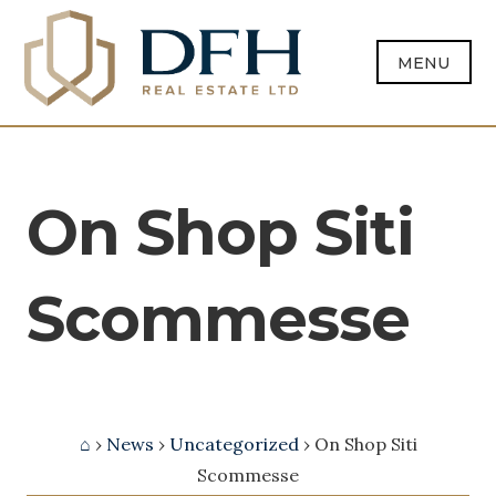
Skip
to
MENU
content
DFH
Leaders in
Victoria Real
Real
Estate
Estate
On Shop Siti
Scommesse
⌂
›
News
›
Uncategorized
› On Shop Siti
Scommesse