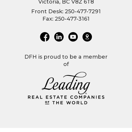
Victoria, BC V8Z 6T8
Front Desk: 250-477-7291
Fax: 250-477-3161
DFH is proud to be a member
of