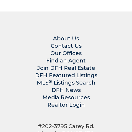
About Us
Contact Us
Our Offices
Find an Agent
Join DFH Real Estate
DFH Featured Listings
®
MLS
Listings Search
DFH News
Media Resources
Realtor Login
#202-3795 Carey Rd.